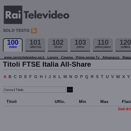
SOLO TESTO
100
101
102
103
110
120
indice
ultim'ora
24 ore
prima
primo piano
politica
www.servizitelevideo.rai.it
Lavoro
Cinema
Prima serata Tv
Almanacco
Raga
Titoli FTSE Italia All-Share
A
B
C
D
E
F
G
H
I
J
K
L
M
N
O
P
Q
R
S
T
U
V
W
X
Y
Titoli
Uffic.
Min
Max
Flas
Dati di 