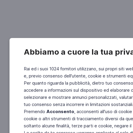
Abbiamo a cuore la tua priv
Rai ed i suoi 1024 fornitori utilizzano, sui propri siti we
e, previo consenso dell'utente, cookie e strumenti equ
Per quanto riguarda la pubblicità, dietro tuo consenso, 
accedere a informazioni sul dispositivo ed elaborare dati
selezionare e mostrare annunci personalizzati, valutar
tuo consenso senza incorrere in limitazioni sostanziali
Premendo
Acconsento
, acconsenti all'uso di cookie
cookie o altri strumenti di tracciamento diversi da quel
soltanto alcune finalità, terze parti e cookie, negare
Le scelte da te espresse verranno applicate al solo dis