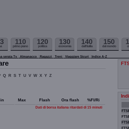
3
110
120
130
140
150
ma
primo piano
politica
economia
dall'itallia
dal mondo
c
a serata Tv
Almanacco
Ragazzi
Treni
Viaggiare Sicuri
Indice A-Z
are
FTS
P
Q
R
S
T
U
V
W
X
Y
Z
Ind
in
Max
Flash
Ora flash
%Fl/Ri
Dati di borsa italiana ritardati di 15 minuti
FTSE
FTSE
FTSE
FTS