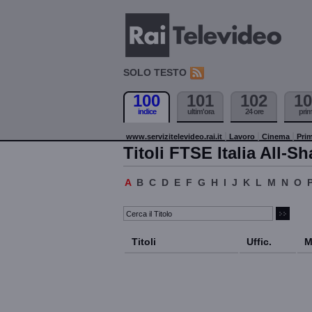
SOLO TESTO
100
101
102
10
indice
ultim'ora
24 ore
pri
www.servizitelevideo.rai.it
Lavoro
Cinema
Prim
Titoli FTSE Italia All-Sh
A
B
C
D
E
F
G
H
I
J
K
L
M
N
O
Titoli
Uffic.
M