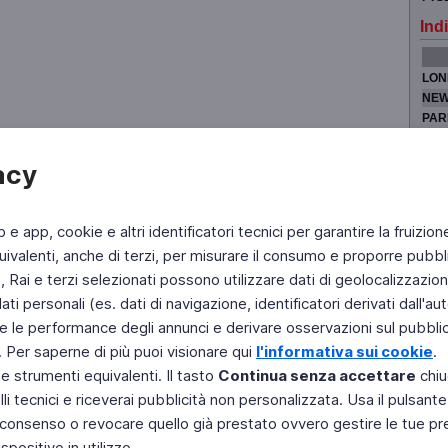
Indi
LON
NEW
PAR
TOK
acy
b e app, cookie e altri identificatori tecnici per garantire la fruizion
Fai di Televideo la tua Home Page
Chi Siamo
Scrivici
ivalenti, anche di terzi, per misurare il consumo e proporre pubbli
Rai e terzi selezionati possono utilizzare dati di geolocalizzazione,
Copyright © 2011 Rai - Tutti i diritti riservati
Engineered by RAI - Reti e Piattaforme
 personali (es. dati di navigazione, identificatori derivati dall'auten
e le performance degli annunci e derivare osservazioni sul pubblico
. Per saperne di più puoi visionare qui
l'informativa sui cookie
.
 e strumenti equivalenti. Il tasto
Continua senza accettare
chiu
li tecnici e riceverai pubblicità non personalizzata. Usa il pulsant
 il consenso o revocare quello già prestato ovvero gestire le tue p
positivo in utilizzo.