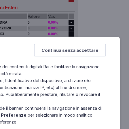
ci Esteri
Valore
Var.
DRA
0
0.00%
 YORK
0
0.00%
IGI
0
0.00%
YO
0
0.00%
Continua senza accettare
e dei contenuti digitali Rai e facilitare la navigazione
cità mirata.
 l'identificativo del dispositivo, archiviare e/o
ticazione, indirizzi IP, etc) al fine di creare,
. Puoi liberamente prestare, rifiutare o revocare il
de il banner, continuerai la navigazione in assenza di
e
Preferenze
per selezionare in modo analitico
referenze.