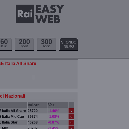
160
200
300
ulture
sport
borsa
E Italia All-Share
ici Nazionali
Valore
Var.
 Italia All-Share
25720
-1.40%
 Italia Mid Cap
39374
-1.08%
 Italia Star
46268
-0.87%
E MIB
23707
-1.45%