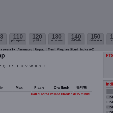
3
110
120
130
140
150
ma
primo piano
politica
economia
dall'itallia
dal mondo
c
a serata Tv
Almanacco
Ragazzi
Treni
Viaggiare Sicuri
Indice A-Z
ap
FTS
P
Q
R
S
T
U
V
W
X
Y
Z
Ind
in
Max
Flash
Ora flash
%Fl/Ri
Dati di borsa italiana ritardati di 15 minuti
FTSE
FTSE
FTSE
FTS