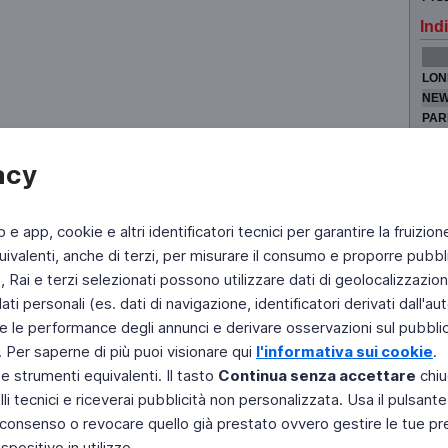
Indi
LON
NEW
PAR
TOK
acy
b e app, cookie e altri identificatori tecnici per garantire la fruizion
Fai di Televideo la tua Home Page
Chi Siamo
Scrivici
ivalenti, anche di terzi, per misurare il consumo e proporre pubbli
Rai e terzi selezionati possono utilizzare dati di geolocalizzazione,
Copyright © 2011 Rai - Tutti i diritti riservati
Engineered by RAI - Reti e Piattaforme
 personali (es. dati di navigazione, identificatori derivati dall'auten
e le performance degli annunci e derivare osservazioni sul pubblico
. Per saperne di più puoi visionare qui
l'informativa sui cookie
.
 e strumenti equivalenti. Il tasto
Continua senza accettare
chiu
li tecnici e riceverai pubblicità non personalizzata. Usa il pulsant
 il consenso o revocare quello già prestato ovvero gestire le tue p
positivo in utilizzo.