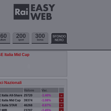
160
200
300
ulture
sport
borsa
E Italia Mid Cap
ici Nazionali
Valore
Var.
 Italia All-Share
25720
-1.40%
 Italia Mid Cap
39374
-1.08%
 Italia STAR
46268
-0.87%
E MIB
23707
-1.45%