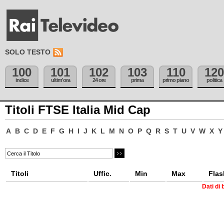
SOLO TESTO
100
101
102
103
110
120
indice
ultim'ora
24 ore
prima
primo piano
politica
Titoli FTSE Italia Mid Cap
A
B
C
D
E
F
G
H
I
J
K
L
M
N
O
P
Q
R
S
T
U
V
W
X
Y
Titoli
Uffic.
Min
Max
Flas
Dati di 