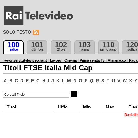
SOLO TESTO
100
101
102
103
110
120
indice
ultim'ora
24 ore
prima
primo piano
politica
www.servizitelevideo.rai.it
Lavoro
Cinema
Prima serata Tv
Almanacco
Raga
Titoli FTSE Italia Mid Cap
A
B
C
D
E
F
G
H
I
J
K
L
M
N
O
P
Q
R
S
T
U
V
W
X
Y
Titoli
Uffic.
Min
Max
Flas
Dati di 