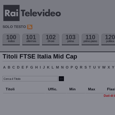
SOLO TESTO
100
101
102
103
110
120
indice
ultim'ora
24 ore
prima
primo piano
politica
Titoli FTSE Italia Mid Cap
A
B
C
D
E
F
G
H
I
J
K
L
M
N
O
P
Q
R
S
T
U
V
W
X
Y
Titoli
Uffic.
Min
Max
Flas
Dati di 