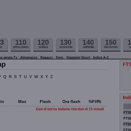
3
110
120
130
140
150
ma
primo piano
politica
economia
dall'itallia
dal mondo
c
a serata Tv
Almanacco
Ragazzi
Treni
Viaggiare Sicuri
Indice A-Z
ap
FTS
P
Q
R
S
T
U
V
W
X
Y
Z
Ind
in
Max
Flash
Ora flash
%Fl/Ri
Dati di borsa italiana ritardati di 15 minuti
FTSE
FTSE
FTSE
FTS