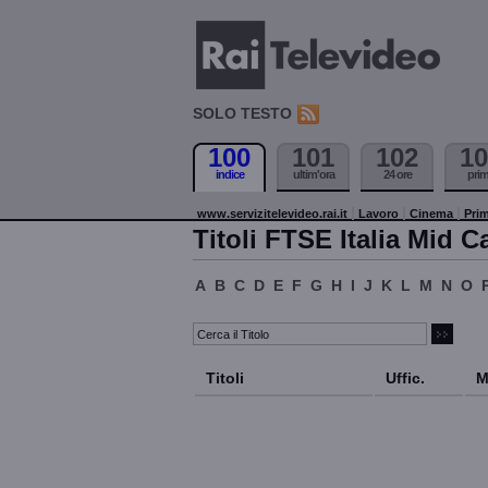
SOLO TESTO
100
101
102
10
indice
ultim'ora
24 ore
pri
www.servizitelevideo.rai.it
Lavoro
Cinema
Prim
Titoli FTSE Italia Mid C
A
B
C
D
E
F
G
H
I
J
K
L
M
N
O
Titoli
Uffic.
M