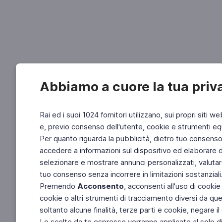
Abbiamo a cuore la tua priv
Rai ed i suoi 1024 fornitori utilizzano, sui propri siti we
e, previo consenso dell'utente, cookie e strumenti equ
Per quanto riguarda la pubblicità, dietro tuo consenso, 
accedere a informazioni sul dispositivo ed elaborare dati
selezionare e mostrare annunci personalizzati, valutar
tuo consenso senza incorrere in limitazioni sostanziali
Premendo
Acconsento
, acconsenti all'uso di cookie
cookie o altri strumenti di tracciamento diversi da quel
soltanto alcune finalità, terze parti e cookie, negare
Le scelte da te espresse verranno applicate al solo dis