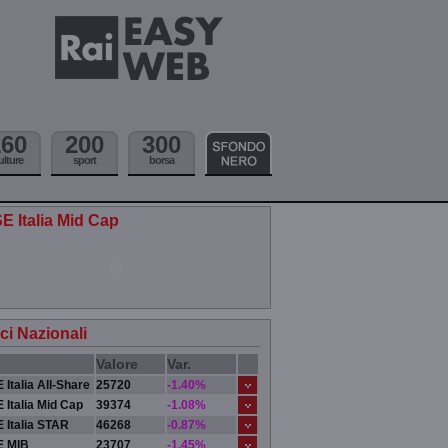
160
200
300
ulture
sport
borsa
E Italia Mid Cap
ici Nazionali
Valore
Var.
 Italia All-Share
25720
-1.40%
 Italia Mid Cap
39374
-1.08%
 Italia STAR
46268
-0.87%
E MIB
23707
-1.45%