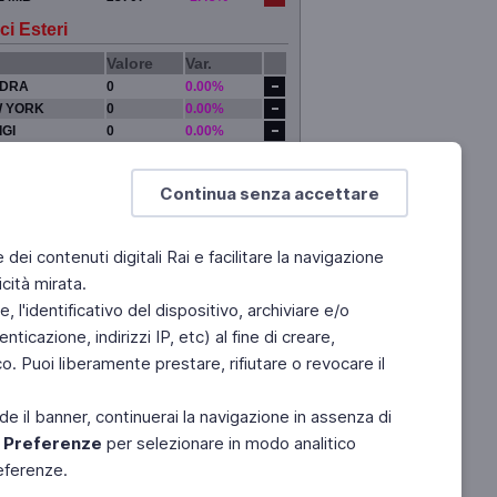
ci Esteri
Valore
Var.
DRA
0
0.00%
 YORK
0
0.00%
IGI
0
0.00%
YO
0
0.00%
Continua senza accettare
e dei contenuti digitali Rai e facilitare la navigazione
cità mirata.
 l'identificativo del dispositivo, archiviare e/o
ticazione, indirizzi IP, etc) al fine di creare,
. Puoi liberamente prestare, rifiutare o revocare il
de il banner, continuerai la navigazione in assenza di
e
Preferenze
per selezionare in modo analitico
referenze.