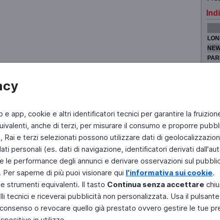
Indi
LON
NEW
PAR
TOK
acy
b e app, cookie e altri identificatori tecnici per garantire la fruizion
Fai di Televideo la tua Home Page
Chi Siamo
Scrivici
ivalenti, anche di terzi, per misurare il consumo e proporre pubbli
Rai e terzi selezionati possono utilizzare dati di geolocalizzazione,
Copyright © 2011 Rai - Tutti i diritti riservati
Engineered by RAI - Reti e Piattaforme
 personali (es. dati di navigazione, identificatori derivati dall'auten
e le performance degli annunci e derivare osservazioni sul pubblico
. Per saperne di più puoi visionare qui
l'informativa sui cookie
.
 e strumenti equivalenti. Il tasto
Continua senza accettare
chiu
li tecnici e riceverai pubblicità non personalizzata. Usa il pulsant
 il consenso o revocare quello già prestato ovvero gestire le tue p
positivo in utilizzo.