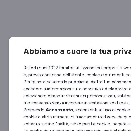
Abbiamo a cuore la tua priv
Rai ed i suoi 1022 fornitori utilizzano, sui propri siti we
e, previo consenso dell'utente, cookie e strumenti equ
Per quanto riguarda la pubblicità, dietro tuo consenso, 
accedere a informazioni sul dispositivo ed elaborare dati
selezionare e mostrare annunci personalizzati, valutar
tuo consenso senza incorrere in limitazioni sostanziali
Premendo
Acconsento
, acconsenti all'uso di cookie
cookie o altri strumenti di tracciamento diversi da quel
soltanto alcune finalità, terze parti e cookie, negare
Le scelte da te espresse verranno applicate al solo dis