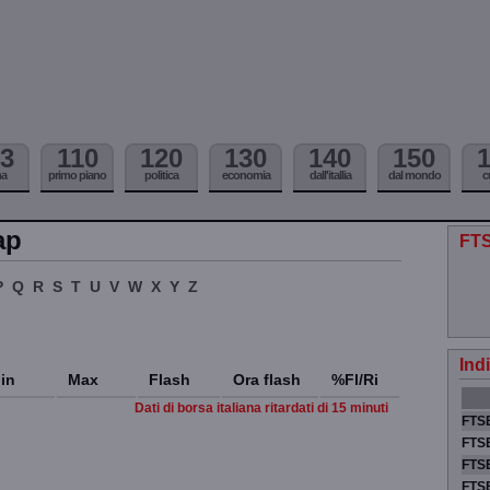
3
110
120
130
140
150
ma
primo piano
politica
economia
dall'itallia
dal mondo
c
ap
FTS
P
Q
R
S
T
U
V
W
X
Y
Z
Ind
in
Max
Flash
Ora flash
%Fl/Ri
Dati di borsa italiana ritardati di 15 minuti
FTSE
FTSE
FTSE
FTS