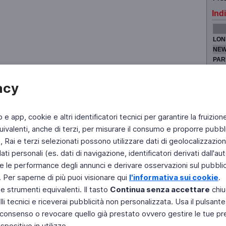
Indi
LON
NEW
PAR
TOK
acy
b e app, cookie e altri identificatori tecnici per garantire la fruizion
Fai di Televideo la tua Home Page
Chi Siamo
Scrivici
ivalenti, anche di terzi, per misurare il consumo e proporre pubbli
Rai e terzi selezionati possono utilizzare dati di geolocalizzazione,
Copyright © 2011 Rai - Tutti i diritti riservati
Engineered by RAI - Reti e Piattaforme
 personali (es. dati di navigazione, identificatori derivati dall'auten
e le performance degli annunci e derivare osservazioni sul pubblico
. Per saperne di più puoi visionare qui
l'informativa sui cookie
.
 e strumenti equivalenti. Il tasto
Continua senza accettare
chiu
li tecnici e riceverai pubblicità non personalizzata. Usa il pulsant
 il consenso o revocare quello già prestato ovvero gestire le tue p
positivo in utilizzo.