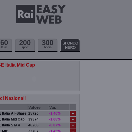
160
200
300
ulture
sport
borsa
E Italia Mid Cap
ici Nazionali
Valore
Var.
 Italia All-Share
25720
-1.40%
 Italia Mid Cap
39374
-1.08%
 Italia STAR
46268
-0.87%
E MIB
23707
-1.45%