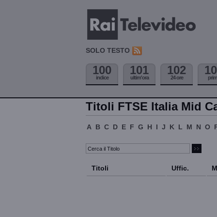
SOLO TESTO
100
101
102
10
indice
ultim'ora
24 ore
pri
Titoli FTSE Italia Mid C
A
B
C
D
E
F
G
H
I
J
K
L
M
N
O
Titoli
Uffic.
M