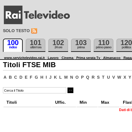
SOLO TESTO
100
101
102
103
110
120
indice
ultim'ora
24 ore
prima
primo piano
politica
www.servizitelevideo.rai.it
Lavoro
Cinema
Prima serata Tv
Almanacco
Raga
Titoli FTSE MIB
A
B
C
D
E
F
G
H
I
J
K
L
M
N
O
P
Q
R
S
T
U
V
W
X
Y
Titoli
Uffic.
Min
Max
Flas
Dati di 