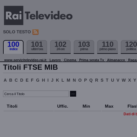
SOLO TESTO
100
101
102
103
110
120
indice
ultim'ora
24 ore
prima
primo piano
politica
www.servizitelevideo.rai.it
Lavoro
Cinema
Prima serata Tv
Almanacco
Raga
Titoli FTSE MIB
A
B
C
D
E
F
G
H
I
J
K
L
M
N
O
P
Q
R
S
T
U
V
W
X
Y
Titoli
Uffic.
Min
Max
Flas
Dati di 