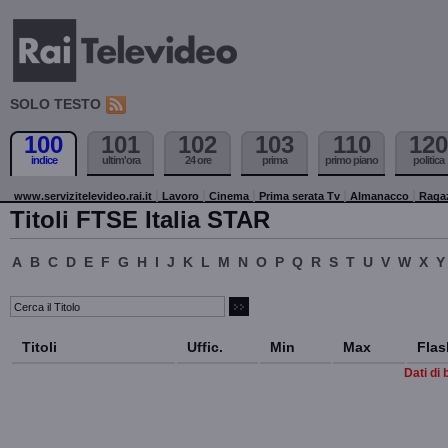
SOLO TESTO
100
101
102
103
110
120
indice
ultim'ora
24 ore
prima
primo piano
politica
www.servizitelevideo.rai.it
Lavoro
Cinema
Prima serata Tv
Almanacco
Raga
Titoli FTSE Italia STAR
A
B
C
D
E
F
G
H
I
J
K
L
M
N
O
P
Q
R
S
T
U
V
W
X
Y
Titoli
Uffic.
Min
Max
Flas
Dati di 