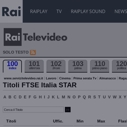
RAIPLAY
TV
RAIPLAY SOUND
NEW
SOLO TESTO
100
101
102
103
110
120
indice
ultim'ora
24 ore
prima
primo piano
politica
www.servizitelevideo.rai.it
Lavoro
Cinema
Prima serata Tv
Almanacco
Raga
Titoli FTSE Italia STAR
A
B
C
D
E
F
G
H
I
J
K
L
M
N
O
P
Q
R
S
T
U
V
W
X
Y
Titoli
Uffic.
Min
Max
Flas