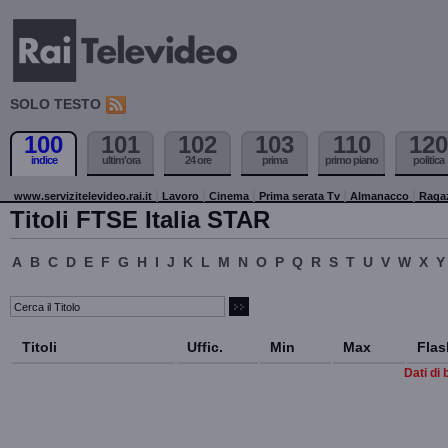
SOLO TESTO
100
101
102
103
110
120
indice
ultim'ora
24 ore
prima
primo piano
politica
www.servizitelevideo.rai.it
Lavoro
Cinema
Prima serata Tv
Almanacco
Raga
Titoli FTSE Italia STAR
A
B
C
D
E
F
G
H
I
J
K
L
M
N
O
P
Q
R
S
T
U
V
W
X
Y
Titoli
Uffic.
Min
Max
Flas
Dati di 