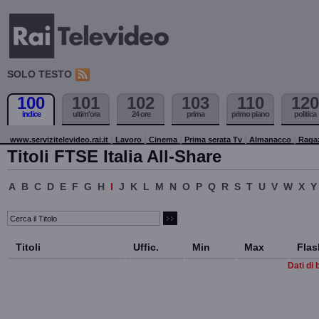
SOLO TESTO
100
101
102
103
110
120
indice
ultim'ora
24 ore
prima
primo piano
politica
www.servizitelevideo.rai.it
Lavoro
Cinema
Prima serata Tv
Almanacco
Raga
Titoli FTSE Italia All-Share
A
B
C
D
E
F
G
H
I
J
K
L
M
N
O
P
Q
R
S
T
U
V
W
X
Y
Titoli
Uffic.
Min
Max
Flas
Dati di 