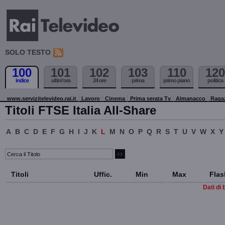
SOLO TESTO
100
101
102
103
110
120
indice
ultim'ora
24 ore
prima
primo piano
politica
www.servizitelevideo.rai.it
Lavoro
Cinema
Prima serata Tv
Almanacco
Raga
Titoli FTSE Italia All-Share
A
B
C
D
E
F
G
H
I
J
K
L
M
N
O
P
Q
R
S
T
U
V
W
X
Y
Titoli
Uffic.
Min
Max
Flas
Dati di 