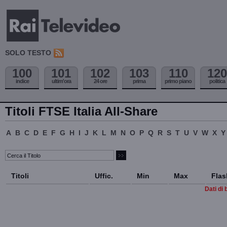
SOLO TESTO
100
101
102
103
110
120
indice
ultim'ora
24 ore
prima
primo piano
politica
Titoli FTSE Italia All-Share
A
B
C
D
E
F
G
H
I
J
K
L
M
N
O
P
Q
R
S
T
U
V
W
X
Y
Titoli
Uffic.
Min
Max
Flas
Dati di 