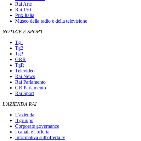
Rai Arte
Rai 150
Prix Italia
Museo della radio e della televisione
NOTIZIE E SPORT
Tg1
Tg2
Tg3
GRR
TgR
Televideo
Rai News
Rai Parlamento
GR Parlamento
Rai Sport
L'AZIENDA RAI
L'azienda
Il gruppo
Corporate governance
I canali e l'offerta
Informativa sull'offerta tv