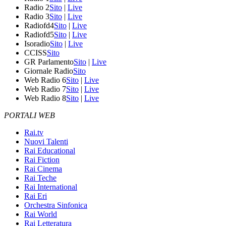
Radio 2
Sito
|
Live
Radio 3
Sito
|
Live
Radiofd4
Sito
|
Live
Radiofd5
Sito
|
Live
Isoradio
Sito
|
Live
CCISS
Sito
GR Parlamento
Sito
|
Live
Giornale Radio
Sito
Web Radio 6
Sito
|
Live
Web Radio 7
Sito
|
Live
Web Radio 8
Sito
|
Live
PORTALI WEB
Rai.tv
Nuovi Talenti
Rai Educational
Rai Fiction
Rai Cinema
Rai Teche
Rai International
Rai Eri
Orchestra Sinfonica
Rai World
Rai Letteratura