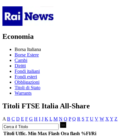
Economia
Borsa Italiana
Borse Estere
Cambi
Diritti
Fondi italiani
Fondi esteri
Obbligazioni
Titoli di Stato
Warrants
Titoli FTSE Italia All-Share
A
B
C
D
E
F
G
H
I
J
K
L
M
N
O
P
Q
R
S
T
U
V
W
X
Y
Z
Titoli
Uffic.
Min
Max
Flash
Ora flash
%Fl/Ri