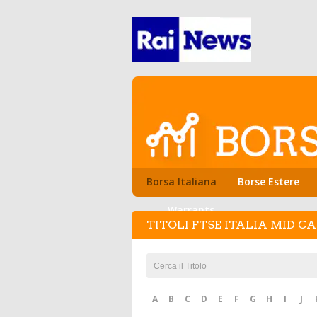
Borsa Italiana
Borse Estere
Warrants
TITOLI FTSE ITALIA MID CA
A
B
C
D
E
F
G
H
I
J