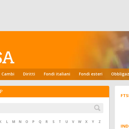
Cambi
Diritti
Fondi italiani
Fondi esteri
Obbligaz
P
FTS
K
L
M
N
O
P
Q
R
S
T
U
V
W
X
Y
Z
IND