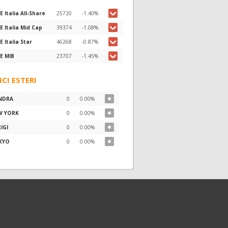
E Italia All-Share
25720
-1.40%
E Italia Mid Cap
39374
-1.08%
E Italia Star
46268
-0.87%
E MIB
23707
-1.45%
ICI ESTERI
NDRA
0
0.00%
W YORK
0
0.00%
IGI
0
0.00%
KYO
0
0.00%