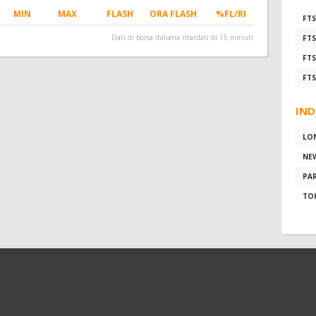
MIN
MAX
FLASH
ORA FLASH
%FL/RI
FTS
Dati di borsa italiana ritardati di 15 minuti
FTS
FTS
FTS
IND
LO
NE
PAR
TO