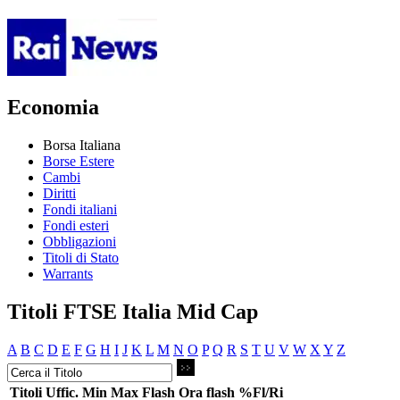
Economia
Borsa Italiana
Borse Estere
Cambi
Diritti
Fondi italiani
Fondi esteri
Obbligazioni
Titoli di Stato
Warrants
Titoli FTSE Italia Mid Cap
A
B
C
D
E
F
G
H
I
J
K
L
M
N
O
P
Q
R
S
T
U
V
W
X
Y
Z
Titoli
Uffic.
Min
Max
Flash
Ora flash
%Fl/Ri