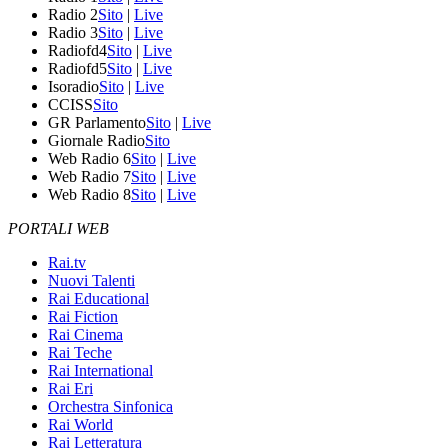
Radio 2
Sito
|
Live
Radio 3
Sito
|
Live
Radiofd4
Sito
|
Live
Radiofd5
Sito
|
Live
Isoradio
Sito
|
Live
CCISS
Sito
GR Parlamento
Sito
|
Live
Giornale Radio
Sito
Web Radio 6
Sito
|
Live
Web Radio 7
Sito
|
Live
Web Radio 8
Sito
|
Live
PORTALI WEB
Rai.tv
Nuovi Talenti
Rai Educational
Rai Fiction
Rai Cinema
Rai Teche
Rai International
Rai Eri
Orchestra Sinfonica
Rai World
Rai Letteratura