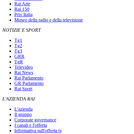
Rai Arte
Rai 150
Prix Italia
Museo della radio e della televisione
NOTIZIE E SPORT
Tg1
Tg2
Tg3
GRR
TgR
Televideo
Rai News
Rai Parlamento
GR Parlamento
Rai Sport
L'AZIENDA RAI
L'azienda
Il gruppo
Corporate governance
I canali e l'offerta
Informativa sull'offerta tv