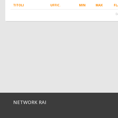
TITOLI
UFFIC.
MIN
MAX
FL
Da
NETWORK RAI