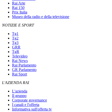
Rai Arte
Rai 150
Prix Italia
Museo della radio e della televisione
NOTIZIE E SPORT
Tg1
Tg2
Tg3
GRR
TgR
Televideo
Rai News
Rai Parlamento
GR Parlamento
Rai Sport
L'AZIENDA RAI
L'azienda
Il gruppo
Corporate governance
I canali e l'offerta
Informativa sull'offerta tv