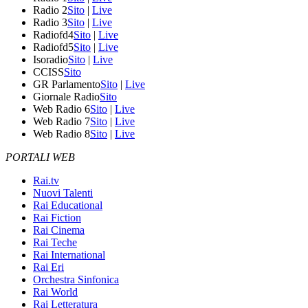
Radio 2
Sito
|
Live
Radio 3
Sito
|
Live
Radiofd4
Sito
|
Live
Radiofd5
Sito
|
Live
Isoradio
Sito
|
Live
CCISS
Sito
GR Parlamento
Sito
|
Live
Giornale Radio
Sito
Web Radio 6
Sito
|
Live
Web Radio 7
Sito
|
Live
Web Radio 8
Sito
|
Live
PORTALI WEB
Rai.tv
Nuovi Talenti
Rai Educational
Rai Fiction
Rai Cinema
Rai Teche
Rai International
Rai Eri
Orchestra Sinfonica
Rai World
Rai Letteratura