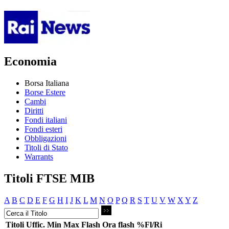
Economia
Borsa Italiana
Borse Estere
Cambi
Diritti
Fondi italiani
Fondi esteri
Obbligazioni
Titoli di Stato
Warrants
Titoli FTSE MIB
A
B
C
D
E
F
G
H
I
J
K
L
M
N
O
P
Q
R
S
T
U
V
W
X
Y
Z
Titoli
Uffic.
Min
Max
Flash
Ora flash
%Fl/Ri