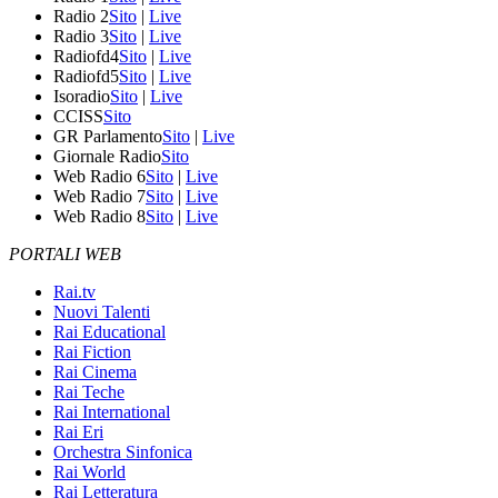
Radio 2
Sito
|
Live
Radio 3
Sito
|
Live
Radiofd4
Sito
|
Live
Radiofd5
Sito
|
Live
Isoradio
Sito
|
Live
CCISS
Sito
GR Parlamento
Sito
|
Live
Giornale Radio
Sito
Web Radio 6
Sito
|
Live
Web Radio 7
Sito
|
Live
Web Radio 8
Sito
|
Live
PORTALI WEB
Rai.tv
Nuovi Talenti
Rai Educational
Rai Fiction
Rai Cinema
Rai Teche
Rai International
Rai Eri
Orchestra Sinfonica
Rai World
Rai Letteratura