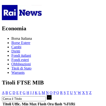
Economia
Borsa Italiana
Borse Estere
Cambi
Diritti
Fondi italiani
Fondi esteri
Obbligazioni
Titoli di Stato
Warrants
Titoli FTSE MIB
A
B
C
D
E
F
G
H
I
J
K
L
M
N
O
P
Q
R
S
T
U
V
W
X
Y
Z
Titoli
Uffic.
Min
Max
Flash
Ora flash
%Fl/Ri