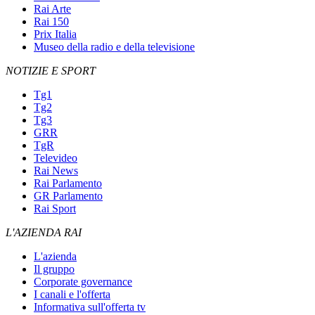
Rai Arte
Rai 150
Prix Italia
Museo della radio e della televisione
NOTIZIE E SPORT
Tg1
Tg2
Tg3
GRR
TgR
Televideo
Rai News
Rai Parlamento
GR Parlamento
Rai Sport
L'AZIENDA RAI
L'azienda
Il gruppo
Corporate governance
I canali e l'offerta
Informativa sull'offerta tv