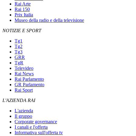
Rai Arte
Rai 150
Prix Italia
Museo della radio e della televisione
NOTIZIE E SPORT
Tg1
Tg2
Tg3
GRR
TgR
Televideo
Rai News
Rai Parlamento
GR Parlamento
Rai Sport
L'AZIENDA RAI
L'azienda
Il gruppo
Corporate governance
I canali e l'offerta
Informativa sull'offerta tv