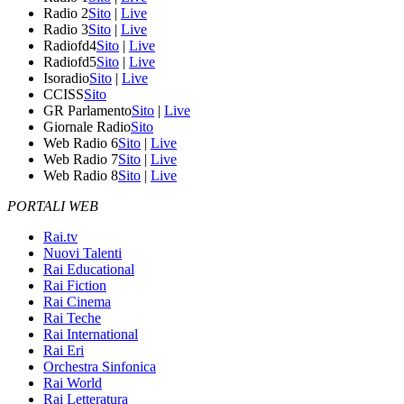
Radio 2
Sito
|
Live
Radio 3
Sito
|
Live
Radiofd4
Sito
|
Live
Radiofd5
Sito
|
Live
Isoradio
Sito
|
Live
CCISS
Sito
GR Parlamento
Sito
|
Live
Giornale Radio
Sito
Web Radio 6
Sito
|
Live
Web Radio 7
Sito
|
Live
Web Radio 8
Sito
|
Live
PORTALI WEB
Rai.tv
Nuovi Talenti
Rai Educational
Rai Fiction
Rai Cinema
Rai Teche
Rai International
Rai Eri
Orchestra Sinfonica
Rai World
Rai Letteratura