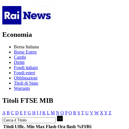
Economia
Borsa Italiana
Borse Estere
Cambi
Diritti
Fondi italiani
Fondi esteri
Obbligazioni
Titoli di Stato
Warrants
Titoli FTSE MIB
A
B
C
D
E
F
G
H
I
J
K
L
M
N
O
P
Q
R
S
T
U
V
W
X
Y
Z
Titoli
Uffic.
Min
Max
Flash
Ora flash
%Fl/Ri