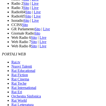
Radio 2
Sito
|
Live
Radio 3
Sito
|
Live
Radiofd4
Sito
|
Live
Radiofd5
Sito
|
Live
Isoradio
Sito
|
Live
CCISS
Sito
GR Parlamento
Sito
|
Live
Giornale Radio
Sito
Web Radio 6
Sito
|
Live
Web Radio 7
Sito
|
Live
Web Radio 8
Sito
|
Live
PORTALI WEB
Rai.tv
Nuovi Talenti
Rai Educational
Rai Fiction
Rai Cinema
Rai Teche
Rai International
Rai Eri
Orchestra Sinfonica
Rai World
Rai Letteratura