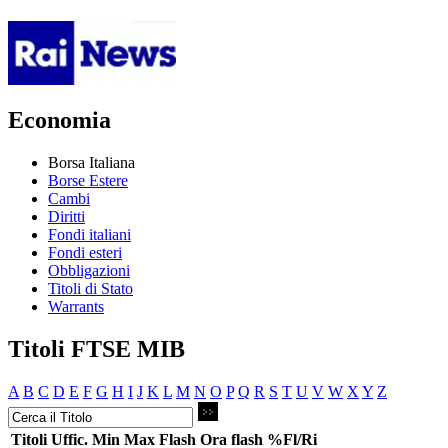
Economia
Borsa Italiana
Borse Estere
Cambi
Diritti
Fondi italiani
Fondi esteri
Obbligazioni
Titoli di Stato
Warrants
Titoli FTSE MIB
A
B
C
D
E
F
G
H
I
J
K
L
M
N
O
P
Q
R
S
T
U
V
W
X
Y
Z
Titoli
Uffic.
Min
Max
Flash
Ora flash
%Fl/Ri