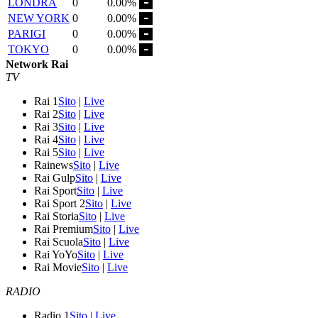
LONDRA
0
0.00%
NEW YORK
0
0.00%
PARIGI
0
0.00%
TOKYO
0
0.00%
Network Rai
TV
Rai 1
Sito
|
Live
Rai 2
Sito
|
Live
Rai 3
Sito
|
Live
Rai 4
Sito
|
Live
Rai 5
Sito
|
Live
Rainews
Sito
|
Live
Rai Gulp
Sito
|
Live
Rai Sport
Sito
|
Live
Rai Sport 2
Sito
|
Live
Rai Storia
Sito
|
Live
Rai Premium
Sito
|
Live
Rai Scuola
Sito
|
Live
Rai YoYo
Sito
|
Live
Rai Movie
Sito
|
Live
RADIO
Radio 1
Sito
|
Live