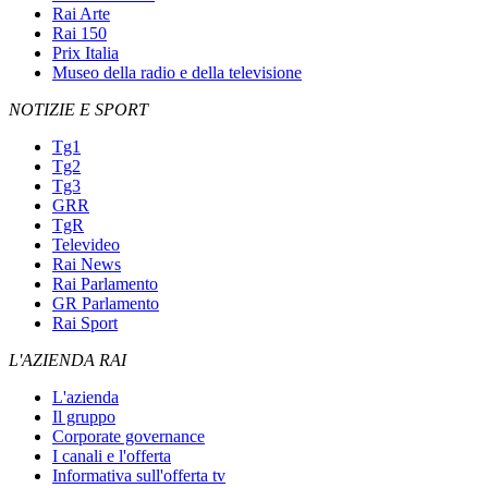
Rai Arte
Rai 150
Prix Italia
Museo della radio e della televisione
NOTIZIE E SPORT
Tg1
Tg2
Tg3
GRR
TgR
Televideo
Rai News
Rai Parlamento
GR Parlamento
Rai Sport
L'AZIENDA RAI
L'azienda
Il gruppo
Corporate governance
I canali e l'offerta
Informativa sull'offerta tv