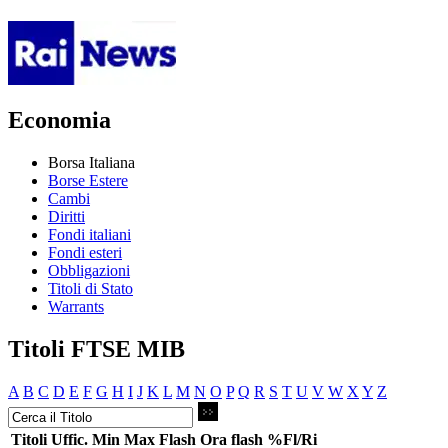
Economia
Borsa Italiana
Borse Estere
Cambi
Diritti
Fondi italiani
Fondi esteri
Obbligazioni
Titoli di Stato
Warrants
Titoli FTSE MIB
A
B
C
D
E
F
G
H
I
J
K
L
M
N
O
P
Q
R
S
T
U
V
W
X
Y
Z
Titoli
Uffic.
Min
Max
Flash
Ora flash
%Fl/Ri