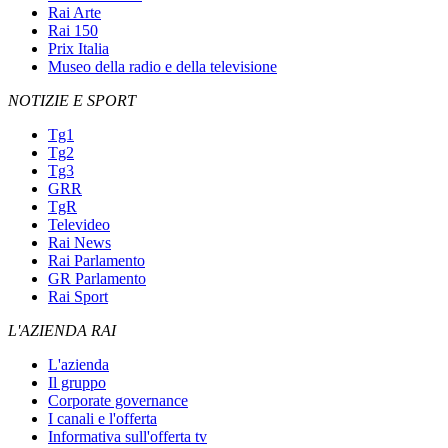
Rai Arte
Rai 150
Prix Italia
Museo della radio e della televisione
NOTIZIE E SPORT
Tg1
Tg2
Tg3
GRR
TgR
Televideo
Rai News
Rai Parlamento
GR Parlamento
Rai Sport
L'AZIENDA RAI
L'azienda
Il gruppo
Corporate governance
I canali e l'offerta
Informativa sull'offerta tv