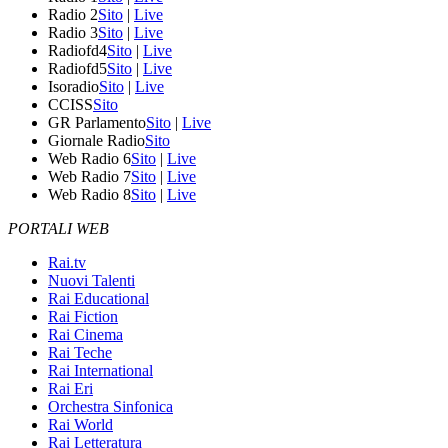
Radio 2
Sito
|
Live
Radio 3
Sito
|
Live
Radiofd4
Sito
|
Live
Radiofd5
Sito
|
Live
Isoradio
Sito
|
Live
CCISS
Sito
GR Parlamento
Sito
|
Live
Giornale Radio
Sito
Web Radio 6
Sito
|
Live
Web Radio 7
Sito
|
Live
Web Radio 8
Sito
|
Live
PORTALI WEB
Rai.tv
Nuovi Talenti
Rai Educational
Rai Fiction
Rai Cinema
Rai Teche
Rai International
Rai Eri
Orchestra Sinfonica
Rai World
Rai Letteratura