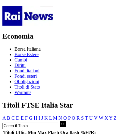
Economia
Borsa Italiana
Borse Estere
Cambi
Diritti
Fondi italiani
Fondi esteri
Obbligazioni
Titoli di Stato
Warrants
Titoli FTSE Italia Star
A
B
C
D
E
F
G
H
I
J
K
L
M
N
O
P
Q
R
S
T
U
V
W
X
Y
Z
Titoli
Uffic.
Min
Max
Flash
Ora flash
%Fl/Ri