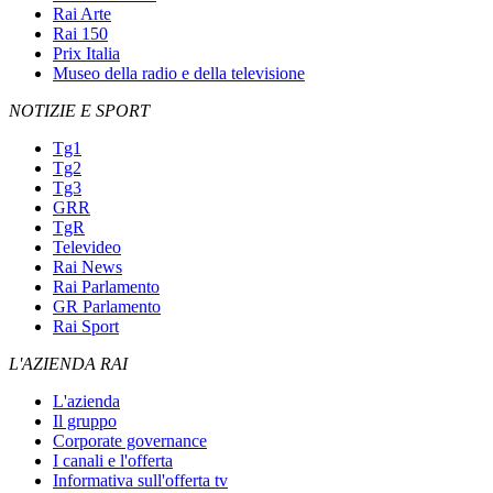
Rai Arte
Rai 150
Prix Italia
Museo della radio e della televisione
NOTIZIE E SPORT
Tg1
Tg2
Tg3
GRR
TgR
Televideo
Rai News
Rai Parlamento
GR Parlamento
Rai Sport
L'AZIENDA RAI
L'azienda
Il gruppo
Corporate governance
I canali e l'offerta
Informativa sull'offerta tv