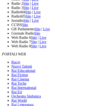
Radio 2
Sito
|
Live
Radio 3
Sito
|
Live
Radiofd4
Sito
|
Live
Radiofd5
Sito
|
Live
Isoradio
Sito
|
Live
CCISS
Sito
GR Parlamento
Sito
|
Live
Giornale Radio
Sito
Web Radio 6
Sito
|
Live
Web Radio 7
Sito
|
Live
Web Radio 8
Sito
|
Live
PORTALI WEB
Rai.tv
Nuovi Talenti
Rai Educational
Rai Fiction
Rai Cinema
Rai Teche
Rai International
Rai Eri
Orchestra Sinfonica
Rai World
Rai Letteratura