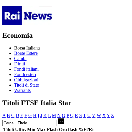
Economia
Borsa Italiana
Borse Estere
Cambi
Diritti
Fondi italiani
Fondi esteri
Obbligazioni
Titoli di Stato
Warrants
Titoli FTSE Italia Star
A
B
C
D
E
F
G
H
I
J
K
L
M
N
O
P
Q
R
S
T
U
V
W
X
Y
Z
Titoli
Uffic.
Min
Max
Flash
Ora flash
%Fl/Ri