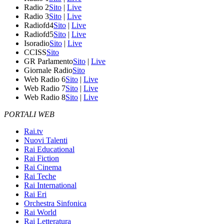
Radio 2
Sito
|
Live
Radio 3
Sito
|
Live
Radiofd4
Sito
|
Live
Radiofd5
Sito
|
Live
Isoradio
Sito
|
Live
CCISS
Sito
GR Parlamento
Sito
|
Live
Giornale Radio
Sito
Web Radio 6
Sito
|
Live
Web Radio 7
Sito
|
Live
Web Radio 8
Sito
|
Live
PORTALI WEB
Rai.tv
Nuovi Talenti
Rai Educational
Rai Fiction
Rai Cinema
Rai Teche
Rai International
Rai Eri
Orchestra Sinfonica
Rai World
Rai Letteratura