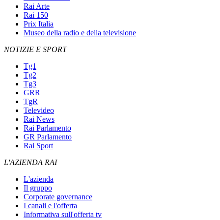
Rai Arte
Rai 150
Prix Italia
Museo della radio e della televisione
NOTIZIE E SPORT
Tg1
Tg2
Tg3
GRR
TgR
Televideo
Rai News
Rai Parlamento
GR Parlamento
Rai Sport
L'AZIENDA RAI
L'azienda
Il gruppo
Corporate governance
I canali e l'offerta
Informativa sull'offerta tv