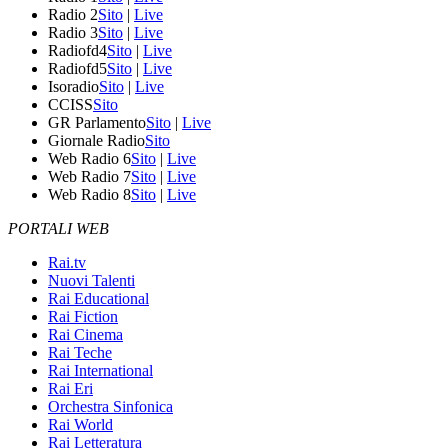
Radio 2
Sito
|
Live
Radio 3
Sito
|
Live
Radiofd4
Sito
|
Live
Radiofd5
Sito
|
Live
Isoradio
Sito
|
Live
CCISS
Sito
GR Parlamento
Sito
|
Live
Giornale Radio
Sito
Web Radio 6
Sito
|
Live
Web Radio 7
Sito
|
Live
Web Radio 8
Sito
|
Live
PORTALI WEB
Rai.tv
Nuovi Talenti
Rai Educational
Rai Fiction
Rai Cinema
Rai Teche
Rai International
Rai Eri
Orchestra Sinfonica
Rai World
Rai Letteratura