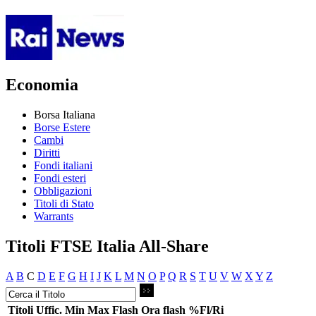
Economia
Borsa Italiana
Borse Estere
Cambi
Diritti
Fondi italiani
Fondi esteri
Obbligazioni
Titoli di Stato
Warrants
Titoli FTSE Italia All-Share
A
B
C
D
E
F
G
H
I
J
K
L
M
N
O
P
Q
R
S
T
U
V
W
X
Y
Z
Titoli
Uffic.
Min
Max
Flash
Ora flash
%Fl/Ri