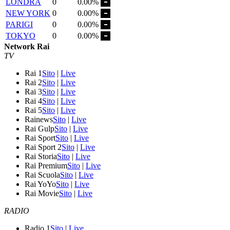
LONDRA
0
0.00%
NEW YORK
0
0.00%
PARIGI
0
0.00%
TOKYO
0
0.00%
Network Rai
TV
Rai 1
Sito
|
Live
Rai 2
Sito
|
Live
Rai 3
Sito
|
Live
Rai 4
Sito
|
Live
Rai 5
Sito
|
Live
Rainews
Sito
|
Live
Rai Gulp
Sito
|
Live
Rai Sport
Sito
|
Live
Rai Sport 2
Sito
|
Live
Rai Storia
Sito
|
Live
Rai Premium
Sito
|
Live
Rai Scuola
Sito
|
Live
Rai YoYo
Sito
|
Live
Rai Movie
Sito
|
Live
RADIO
Radio 1
Sito
|
Live