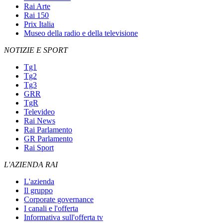
Rai Arte
Rai 150
Prix Italia
Museo della radio e della televisione
NOTIZIE E SPORT
Tg1
Tg2
Tg3
GRR
TgR
Televideo
Rai News
Rai Parlamento
GR Parlamento
Rai Sport
L'AZIENDA RAI
L'azienda
Il gruppo
Corporate governance
I canali e l'offerta
Informativa sull'offerta tv