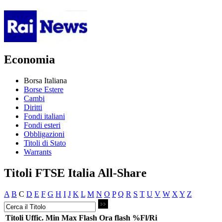
Economia
Borsa Italiana
Borse Estere
Cambi
Diritti
Fondi italiani
Fondi esteri
Obbligazioni
Titoli di Stato
Warrants
Titoli FTSE Italia All-Share
A
B
C
D
E
F
G
H
I
J
K
L
M
N
O
P
Q
R
S
T
U
V
W
X
Y
Z
Titoli
Uffic.
Min
Max
Flash
Ora flash
%Fl/Ri