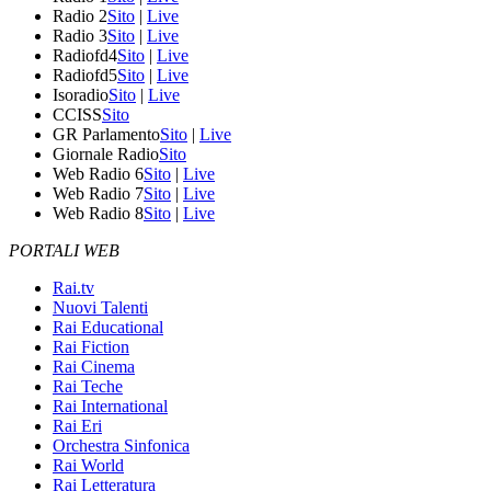
Radio 2
Sito
|
Live
Radio 3
Sito
|
Live
Radiofd4
Sito
|
Live
Radiofd5
Sito
|
Live
Isoradio
Sito
|
Live
CCISS
Sito
GR Parlamento
Sito
|
Live
Giornale Radio
Sito
Web Radio 6
Sito
|
Live
Web Radio 7
Sito
|
Live
Web Radio 8
Sito
|
Live
PORTALI WEB
Rai.tv
Nuovi Talenti
Rai Educational
Rai Fiction
Rai Cinema
Rai Teche
Rai International
Rai Eri
Orchestra Sinfonica
Rai World
Rai Letteratura