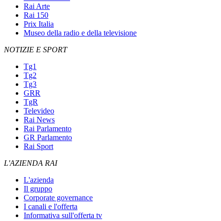
Rai Arte
Rai 150
Prix Italia
Museo della radio e della televisione
NOTIZIE E SPORT
Tg1
Tg2
Tg3
GRR
TgR
Televideo
Rai News
Rai Parlamento
GR Parlamento
Rai Sport
L'AZIENDA RAI
L'azienda
Il gruppo
Corporate governance
I canali e l'offerta
Informativa sull'offerta tv