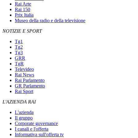
Rai Arte
Rai 150
Prix Italia
Museo della radio e della televisione
NOTIZIE E SPORT
Tg1
Tg2
Tg3
GRR
TgR
Televideo
Rai News
Rai Parlamento
GR Parlamento
Rai Sport
L'AZIENDA RAI
L'azienda
Il gruppo
Corporate governance
I canali e l'offerta
Informativa sull'offerta tv