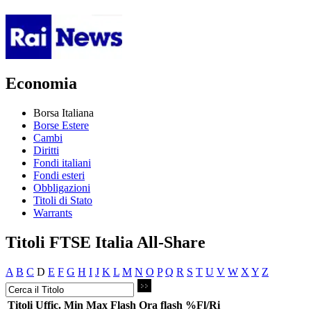
Economia
Borsa Italiana
Borse Estere
Cambi
Diritti
Fondi italiani
Fondi esteri
Obbligazioni
Titoli di Stato
Warrants
Titoli FTSE Italia All-Share
A
B
C
D
E
F
G
H
I
J
K
L
M
N
O
P
Q
R
S
T
U
V
W
X
Y
Z
Titoli
Uffic.
Min
Max
Flash
Ora flash
%Fl/Ri