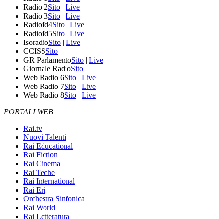
Radio 2
Sito
|
Live
Radio 3
Sito
|
Live
Radiofd4
Sito
|
Live
Radiofd5
Sito
|
Live
Isoradio
Sito
|
Live
CCISS
Sito
GR Parlamento
Sito
|
Live
Giornale Radio
Sito
Web Radio 6
Sito
|
Live
Web Radio 7
Sito
|
Live
Web Radio 8
Sito
|
Live
PORTALI WEB
Rai.tv
Nuovi Talenti
Rai Educational
Rai Fiction
Rai Cinema
Rai Teche
Rai International
Rai Eri
Orchestra Sinfonica
Rai World
Rai Letteratura