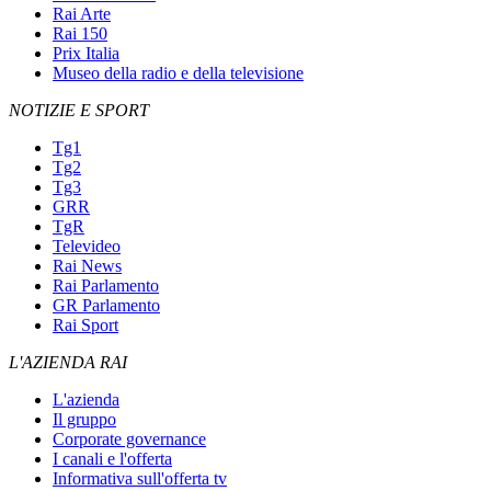
Rai Arte
Rai 150
Prix Italia
Museo della radio e della televisione
NOTIZIE E SPORT
Tg1
Tg2
Tg3
GRR
TgR
Televideo
Rai News
Rai Parlamento
GR Parlamento
Rai Sport
L'AZIENDA RAI
L'azienda
Il gruppo
Corporate governance
I canali e l'offerta
Informativa sull'offerta tv