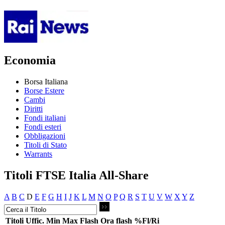
Economia
Borsa Italiana
Borse Estere
Cambi
Diritti
Fondi italiani
Fondi esteri
Obbligazioni
Titoli di Stato
Warrants
Titoli FTSE Italia All-Share
A
B
C
D
E
F
G
H
I
J
K
L
M
N
O
P
Q
R
S
T
U
V
W
X
Y
Z
Titoli
Uffic.
Min
Max
Flash
Ora flash
%Fl/Ri