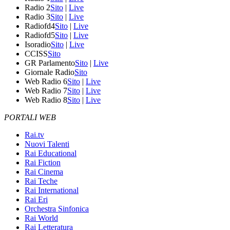
Radio 2
Sito
|
Live
Radio 3
Sito
|
Live
Radiofd4
Sito
|
Live
Radiofd5
Sito
|
Live
Isoradio
Sito
|
Live
CCISS
Sito
GR Parlamento
Sito
|
Live
Giornale Radio
Sito
Web Radio 6
Sito
|
Live
Web Radio 7
Sito
|
Live
Web Radio 8
Sito
|
Live
PORTALI WEB
Rai.tv
Nuovi Talenti
Rai Educational
Rai Fiction
Rai Cinema
Rai Teche
Rai International
Rai Eri
Orchestra Sinfonica
Rai World
Rai Letteratura