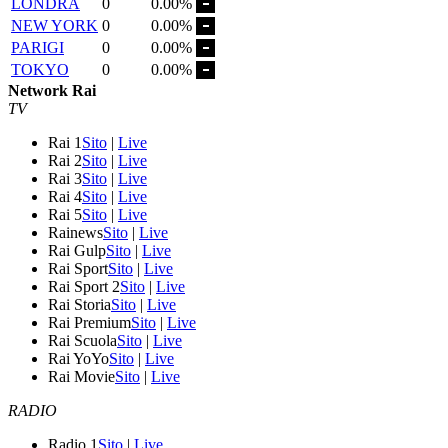
LONDRA
0
0.00%
NEW YORK
0
0.00%
PARIGI
0
0.00%
TOKYO
0
0.00%
Network Rai
TV
Rai 1
Sito
|
Live
Rai 2
Sito
|
Live
Rai 3
Sito
|
Live
Rai 4
Sito
|
Live
Rai 5
Sito
|
Live
Rainews
Sito
|
Live
Rai Gulp
Sito
|
Live
Rai Sport
Sito
|
Live
Rai Sport 2
Sito
|
Live
Rai Storia
Sito
|
Live
Rai Premium
Sito
|
Live
Rai Scuola
Sito
|
Live
Rai YoYo
Sito
|
Live
Rai Movie
Sito
|
Live
RADIO
Radio 1
Sito
|
Live