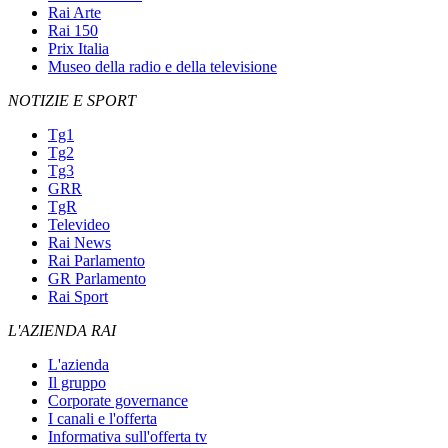
Rai Arte
Rai 150
Prix Italia
Museo della radio e della televisione
NOTIZIE E SPORT
Tg1
Tg2
Tg3
GRR
TgR
Televideo
Rai News
Rai Parlamento
GR Parlamento
Rai Sport
L'AZIENDA RAI
L'azienda
Il gruppo
Corporate governance
I canali e l'offerta
Informativa sull'offerta tv