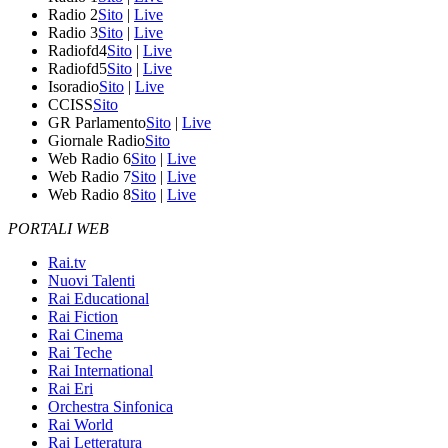
Radio 2
Sito
|
Live
Radio 3
Sito
|
Live
Radiofd4
Sito
|
Live
Radiofd5
Sito
|
Live
Isoradio
Sito
|
Live
CCISS
Sito
GR Parlamento
Sito
|
Live
Giornale Radio
Sito
Web Radio 6
Sito
|
Live
Web Radio 7
Sito
|
Live
Web Radio 8
Sito
|
Live
PORTALI WEB
Rai.tv
Nuovi Talenti
Rai Educational
Rai Fiction
Rai Cinema
Rai Teche
Rai International
Rai Eri
Orchestra Sinfonica
Rai World
Rai Letteratura