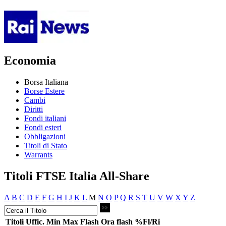
Economia
Borsa Italiana
Borse Estere
Cambi
Diritti
Fondi italiani
Fondi esteri
Obbligazioni
Titoli di Stato
Warrants
Titoli FTSE Italia All-Share
A
B
C
D
E
F
G
H
I
J
K
L
M
N
O
P
Q
R
S
T
U
V
W
X
Y
Z
Titoli
Uffic.
Min
Max
Flash
Ora flash
%Fl/Ri