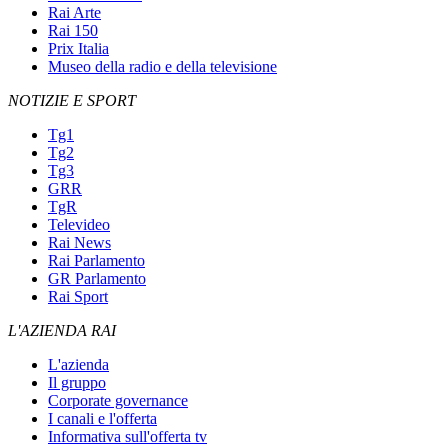
Rai Arte
Rai 150
Prix Italia
Museo della radio e della televisione
NOTIZIE E SPORT
Tg1
Tg2
Tg3
GRR
TgR
Televideo
Rai News
Rai Parlamento
GR Parlamento
Rai Sport
L'AZIENDA RAI
L'azienda
Il gruppo
Corporate governance
I canali e l'offerta
Informativa sull'offerta tv