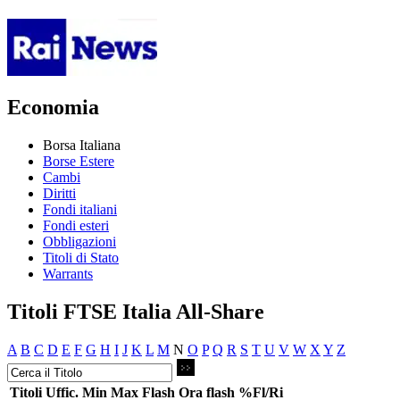
Economia
Borsa Italiana
Borse Estere
Cambi
Diritti
Fondi italiani
Fondi esteri
Obbligazioni
Titoli di Stato
Warrants
Titoli FTSE Italia All-Share
A
B
C
D
E
F
G
H
I
J
K
L
M
N
O
P
Q
R
S
T
U
V
W
X
Y
Z
Titoli
Uffic.
Min
Max
Flash
Ora flash
%Fl/Ri