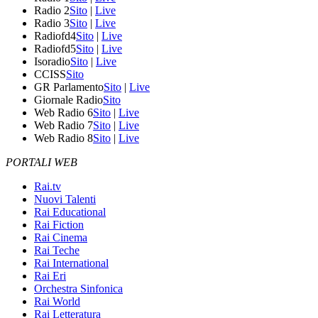
Radio 2
Sito
|
Live
Radio 3
Sito
|
Live
Radiofd4
Sito
|
Live
Radiofd5
Sito
|
Live
Isoradio
Sito
|
Live
CCISS
Sito
GR Parlamento
Sito
|
Live
Giornale Radio
Sito
Web Radio 6
Sito
|
Live
Web Radio 7
Sito
|
Live
Web Radio 8
Sito
|
Live
PORTALI WEB
Rai.tv
Nuovi Talenti
Rai Educational
Rai Fiction
Rai Cinema
Rai Teche
Rai International
Rai Eri
Orchestra Sinfonica
Rai World
Rai Letteratura