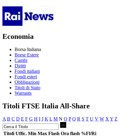
Economia
Borsa Italiana
Borse Estere
Cambi
Diritti
Fondi italiani
Fondi esteri
Obbligazioni
Titoli di Stato
Warrants
Titoli FTSE Italia All-Share
A
B
C
D
E
F
G
H
I
J
K
L
M
N
O
P
Q
R
S
T
U
V
W
X
Y
Z
Titoli
Uffic.
Min
Max
Flash
Ora flash
%Fl/Ri