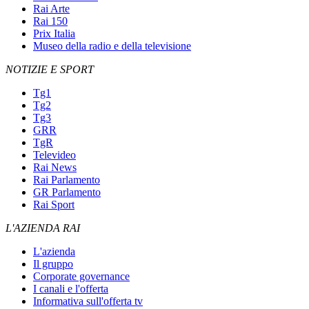
Rai Arte
Rai 150
Prix Italia
Museo della radio e della televisione
NOTIZIE E SPORT
Tg1
Tg2
Tg3
GRR
TgR
Televideo
Rai News
Rai Parlamento
GR Parlamento
Rai Sport
L'AZIENDA RAI
L'azienda
Il gruppo
Corporate governance
I canali e l'offerta
Informativa sull'offerta tv