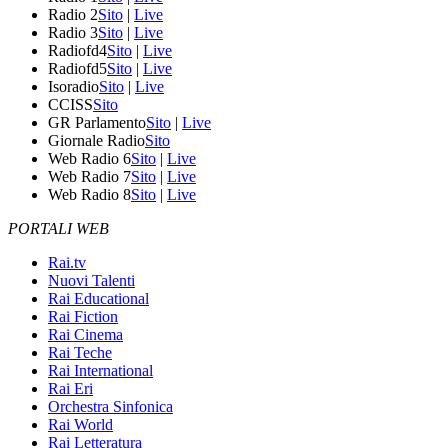
Radio 2
Sito
|
Live
Radio 3
Sito
|
Live
Radiofd4
Sito
|
Live
Radiofd5
Sito
|
Live
Isoradio
Sito
|
Live
CCISS
Sito
GR Parlamento
Sito
|
Live
Giornale Radio
Sito
Web Radio 6
Sito
|
Live
Web Radio 7
Sito
|
Live
Web Radio 8
Sito
|
Live
PORTALI WEB
Rai.tv
Nuovi Talenti
Rai Educational
Rai Fiction
Rai Cinema
Rai Teche
Rai International
Rai Eri
Orchestra Sinfonica
Rai World
Rai Letteratura