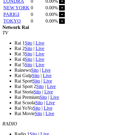
LONDRA
0
0.00%
NEW YORK
0
0.00%
PARIGI
0
0.00%
TOKYO
0
0.00%
Network Rai
TV
Rai 1
Sito
|
Live
Rai 2
Sito
|
Live
Rai 3
Sito
|
Live
Rai 4
Sito
|
Live
Rai 5
Sito
|
Live
Rainews
Sito
|
Live
Rai Gulp
Sito
|
Live
Rai Sport
Sito
|
Live
Rai Sport 2
Sito
|
Live
Rai Storia
Sito
|
Live
Rai Premium
Sito
|
Live
Rai Scuola
Sito
|
Live
Rai YoYo
Sito
|
Live
Rai Movie
Sito
|
Live
RADIO
Radio 1
Sito
|
Live