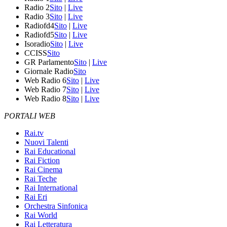
Radio 2
Sito
|
Live
Radio 3
Sito
|
Live
Radiofd4
Sito
|
Live
Radiofd5
Sito
|
Live
Isoradio
Sito
|
Live
CCISS
Sito
GR Parlamento
Sito
|
Live
Giornale Radio
Sito
Web Radio 6
Sito
|
Live
Web Radio 7
Sito
|
Live
Web Radio 8
Sito
|
Live
PORTALI WEB
Rai.tv
Nuovi Talenti
Rai Educational
Rai Fiction
Rai Cinema
Rai Teche
Rai International
Rai Eri
Orchestra Sinfonica
Rai World
Rai Letteratura