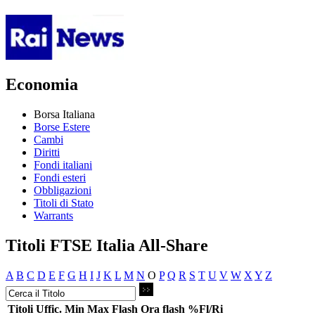
Economia
Borsa Italiana
Borse Estere
Cambi
Diritti
Fondi italiani
Fondi esteri
Obbligazioni
Titoli di Stato
Warrants
Titoli FTSE Italia All-Share
A
B
C
D
E
F
G
H
I
J
K
L
M
N
O
P
Q
R
S
T
U
V
W
X
Y
Z
Titoli
Uffic.
Min
Max
Flash
Ora flash
%Fl/Ri