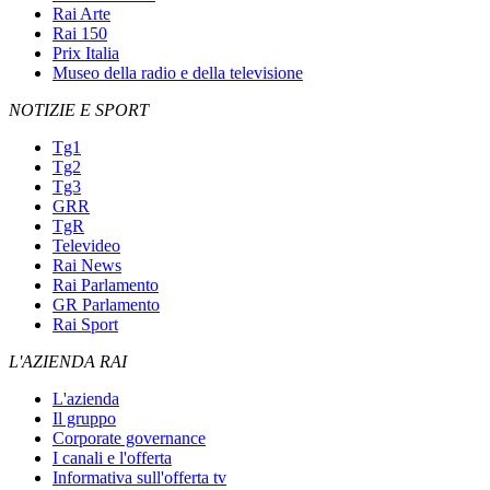
Rai Arte
Rai 150
Prix Italia
Museo della radio e della televisione
NOTIZIE E SPORT
Tg1
Tg2
Tg3
GRR
TgR
Televideo
Rai News
Rai Parlamento
GR Parlamento
Rai Sport
L'AZIENDA RAI
L'azienda
Il gruppo
Corporate governance
I canali e l'offerta
Informativa sull'offerta tv