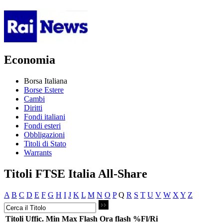
Economia
Borsa Italiana
Borse Estere
Cambi
Diritti
Fondi italiani
Fondi esteri
Obbligazioni
Titoli di Stato
Warrants
Titoli FTSE Italia All-Share
A
B
C
D
E
F
G
H
I
J
K
L
M
N
O
P
Q
R
S
T
U
V
W
X
Y
Z
Titoli
Uffic.
Min
Max
Flash
Ora flash
%Fl/Ri