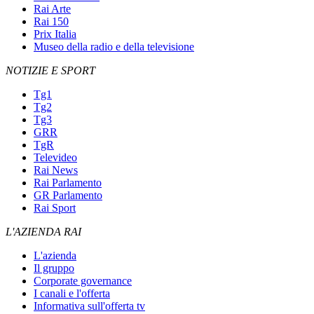
Rai Arte
Rai 150
Prix Italia
Museo della radio e della televisione
NOTIZIE E SPORT
Tg1
Tg2
Tg3
GRR
TgR
Televideo
Rai News
Rai Parlamento
GR Parlamento
Rai Sport
L'AZIENDA RAI
L'azienda
Il gruppo
Corporate governance
I canali e l'offerta
Informativa sull'offerta tv