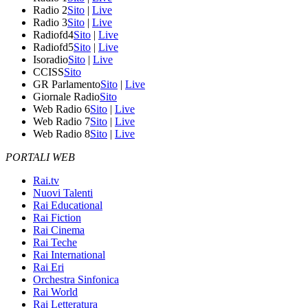
Radio 2
Sito
|
Live
Radio 3
Sito
|
Live
Radiofd4
Sito
|
Live
Radiofd5
Sito
|
Live
Isoradio
Sito
|
Live
CCISS
Sito
GR Parlamento
Sito
|
Live
Giornale Radio
Sito
Web Radio 6
Sito
|
Live
Web Radio 7
Sito
|
Live
Web Radio 8
Sito
|
Live
PORTALI WEB
Rai.tv
Nuovi Talenti
Rai Educational
Rai Fiction
Rai Cinema
Rai Teche
Rai International
Rai Eri
Orchestra Sinfonica
Rai World
Rai Letteratura