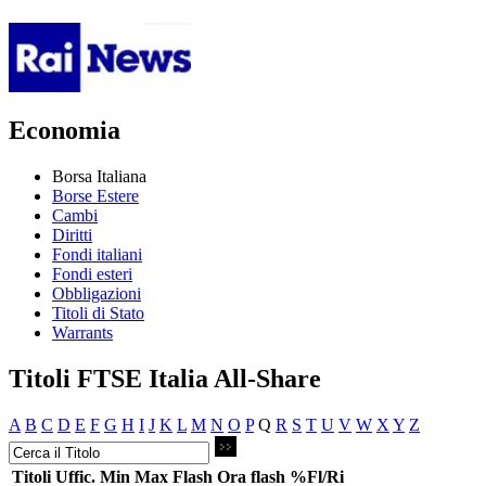
Economia
Borsa Italiana
Borse Estere
Cambi
Diritti
Fondi italiani
Fondi esteri
Obbligazioni
Titoli di Stato
Warrants
Titoli FTSE Italia All-Share
A
B
C
D
E
F
G
H
I
J
K
L
M
N
O
P
Q
R
S
T
U
V
W
X
Y
Z
Titoli
Uffic.
Min
Max
Flash
Ora flash
%Fl/Ri