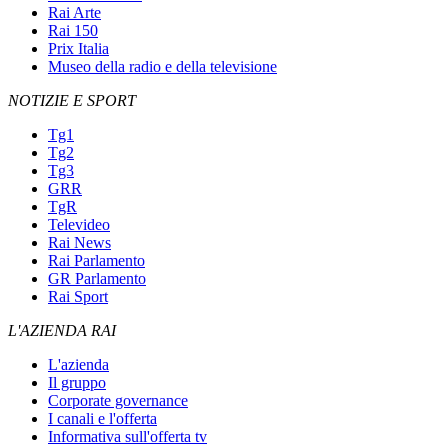
Rai Arte
Rai 150
Prix Italia
Museo della radio e della televisione
NOTIZIE E SPORT
Tg1
Tg2
Tg3
GRR
TgR
Televideo
Rai News
Rai Parlamento
GR Parlamento
Rai Sport
L'AZIENDA RAI
L'azienda
Il gruppo
Corporate governance
I canali e l'offerta
Informativa sull'offerta tv