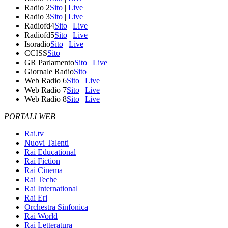
Radio 2
Sito
|
Live
Radio 3
Sito
|
Live
Radiofd4
Sito
|
Live
Radiofd5
Sito
|
Live
Isoradio
Sito
|
Live
CCISS
Sito
GR Parlamento
Sito
|
Live
Giornale Radio
Sito
Web Radio 6
Sito
|
Live
Web Radio 7
Sito
|
Live
Web Radio 8
Sito
|
Live
PORTALI WEB
Rai.tv
Nuovi Talenti
Rai Educational
Rai Fiction
Rai Cinema
Rai Teche
Rai International
Rai Eri
Orchestra Sinfonica
Rai World
Rai Letteratura