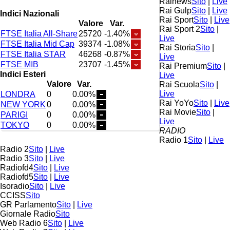
Rainews
Sito
|
Live
Rai Gulp
Sito
|
Live
Indici Nazionali
Rai Sport
Sito
|
Live
Valore
Var.
Rai Sport 2
Sito
|
FTSE Italia All-Share
25720
-1.40%
Live
FTSE Italia Mid Cap
39374
-1.08%
Rai Storia
Sito
|
FTSE Italia STAR
46268
-0.87%
Live
FTSE MIB
23707
-1.45%
Rai Premium
Sito
|
Indici Esteri
Live
Valore
Var.
Rai Scuola
Sito
|
Live
LONDRA
0
0.00%
Rai YoYo
Sito
|
Live
NEW YORK
0
0.00%
Rai Movie
Sito
|
PARIGI
0
0.00%
Live
TOKYO
0
0.00%
RADIO
Radio 1
Sito
|
Live
Radio 2
Sito
|
Live
Radio 3
Sito
|
Live
Radiofd4
Sito
|
Live
Radiofd5
Sito
|
Live
Isoradio
Sito
|
Live
CCISS
Sito
GR Parlamento
Sito
|
Live
Giornale Radio
Sito
Web Radio 6
Sito
|
Live