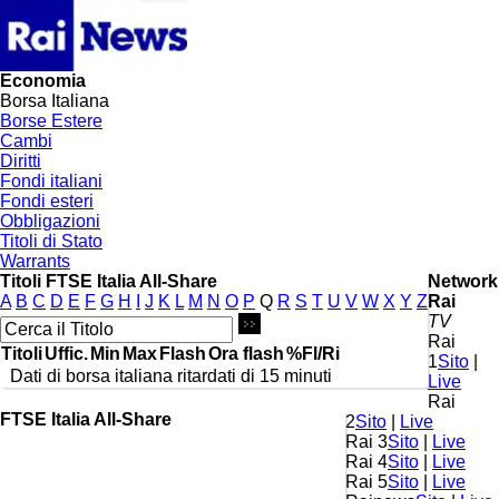
Economia
Borsa Italiana
Borse Estere
Cambi
Diritti
Fondi italiani
Fondi esteri
Obbligazioni
Titoli di Stato
Warrants
Titoli FTSE Italia All-Share
Network
A
B
C
D
E
F
G
H
I
J
K
L
M
N
O
P
Q
R
S
T
U
V
W
X
Y
Z
Rai
TV
Rai
Titoli
Uffic.
Min
Max
Flash
Ora flash
%Fl/Ri
1
Sito
|
Dati di borsa italiana ritardati di 15 minuti
Live
Rai
FTSE Italia All-Share
2
Sito
|
Live
Rai 3
Sito
|
Live
Rai 4
Sito
|
Live
Rai 5
Sito
|
Live