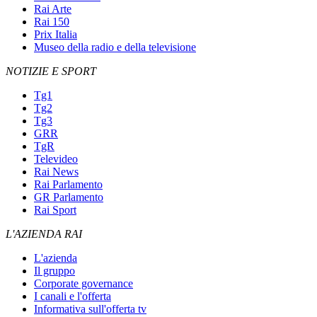
Rai Arte
Rai 150
Prix Italia
Museo della radio e della televisione
NOTIZIE E SPORT
Tg1
Tg2
Tg3
GRR
TgR
Televideo
Rai News
Rai Parlamento
GR Parlamento
Rai Sport
L'AZIENDA RAI
L'azienda
Il gruppo
Corporate governance
I canali e l'offerta
Informativa sull'offerta tv