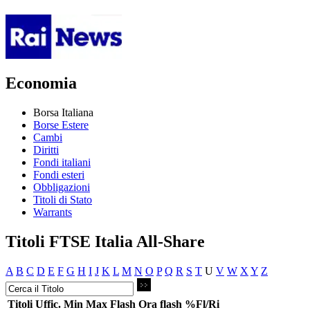
Economia
Borsa Italiana
Borse Estere
Cambi
Diritti
Fondi italiani
Fondi esteri
Obbligazioni
Titoli di Stato
Warrants
Titoli FTSE Italia All-Share
A
B
C
D
E
F
G
H
I
J
K
L
M
N
O
P
Q
R
S
T
U
V
W
X
Y
Z
Titoli
Uffic.
Min
Max
Flash
Ora flash
%Fl/Ri