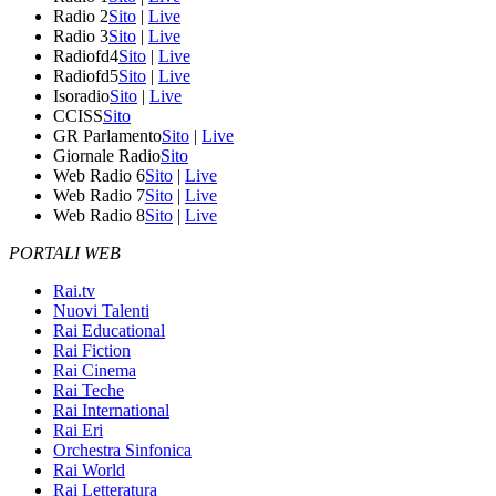
Radio 2
Sito
|
Live
Radio 3
Sito
|
Live
Radiofd4
Sito
|
Live
Radiofd5
Sito
|
Live
Isoradio
Sito
|
Live
CCISS
Sito
GR Parlamento
Sito
|
Live
Giornale Radio
Sito
Web Radio 6
Sito
|
Live
Web Radio 7
Sito
|
Live
Web Radio 8
Sito
|
Live
PORTALI WEB
Rai.tv
Nuovi Talenti
Rai Educational
Rai Fiction
Rai Cinema
Rai Teche
Rai International
Rai Eri
Orchestra Sinfonica
Rai World
Rai Letteratura