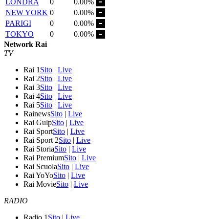
LONDRA
0
0.00%
NEW YORK
0
0.00%
PARIGI
0
0.00%
TOKYO
0
0.00%
Network Rai
TV
Rai 1
Sito
|
Live
Rai 2
Sito
|
Live
Rai 3
Sito
|
Live
Rai 4
Sito
|
Live
Rai 5
Sito
|
Live
Rainews
Sito
|
Live
Rai Gulp
Sito
|
Live
Rai Sport
Sito
|
Live
Rai Sport 2
Sito
|
Live
Rai Storia
Sito
|
Live
Rai Premium
Sito
|
Live
Rai Scuola
Sito
|
Live
Rai YoYo
Sito
|
Live
Rai Movie
Sito
|
Live
RADIO
Radio 1
Sito
|
Live