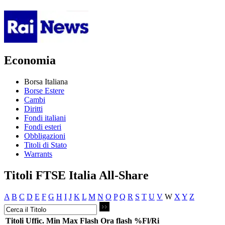
Economia
Borsa Italiana
Borse Estere
Cambi
Diritti
Fondi italiani
Fondi esteri
Obbligazioni
Titoli di Stato
Warrants
Titoli FTSE Italia All-Share
A
B
C
D
E
F
G
H
I
J
K
L
M
N
O
P
Q
R
S
T
U
V
W
X
Y
Z
Titoli
Uffic.
Min
Max
Flash
Ora flash
%Fl/Ri