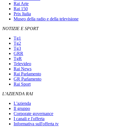
Rai Arte
Rai 150
Prix Italia
Museo della radio e della televisione
NOTIZIE E SPORT
Tg1
Tg2
Tg3
GRR
TgR
Televideo
Rai News
Rai Parlamento
GR Parlamento
Rai Sport
L'AZIENDA RAI
L'azienda
Il gruppo
Corporate governance
I canali e l'offerta
Informativa sull'offerta tv