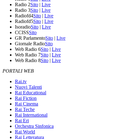
Radio 2
Sito
|
Live
Radio 3
Sito
|
Live
Radiofd4
Sito
|
Live
Radiofd5
Sito
|
Live
Isoradio
Sito
|
Live
CCISS
Sito
GR Parlamento
Sito
|
Live
Giornale Radio
Sito
Web Radio 6
Sito
|
Live
Web Radio 7
Sito
|
Live
Web Radio 8
Sito
|
Live
PORTALI WEB
Rai.tv
Nuovi Talenti
Rai Educational
Rai Fiction
Rai Cinema
Rai Teche
Rai International
Rai Eri
Orchestra Sinfonica
Rai World
Rai Letteratura