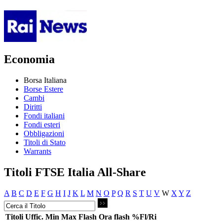
Economia
Borsa Italiana
Borse Estere
Cambi
Diritti
Fondi italiani
Fondi esteri
Obbligazioni
Titoli di Stato
Warrants
Titoli FTSE Italia All-Share
A
B
C
D
E
F
G
H
I
J
K
L
M
N
O
P
Q
R
S
T
U
V
W
X
Y
Z
Titoli
Uffic.
Min
Max
Flash
Ora flash
%Fl/Ri