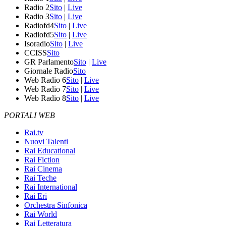
Radio 2
Sito
|
Live
Radio 3
Sito
|
Live
Radiofd4
Sito
|
Live
Radiofd5
Sito
|
Live
Isoradio
Sito
|
Live
CCISS
Sito
GR Parlamento
Sito
|
Live
Giornale Radio
Sito
Web Radio 6
Sito
|
Live
Web Radio 7
Sito
|
Live
Web Radio 8
Sito
|
Live
PORTALI WEB
Rai.tv
Nuovi Talenti
Rai Educational
Rai Fiction
Rai Cinema
Rai Teche
Rai International
Rai Eri
Orchestra Sinfonica
Rai World
Rai Letteratura