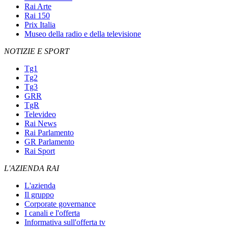
Rai Arte
Rai 150
Prix Italia
Museo della radio e della televisione
NOTIZIE E SPORT
Tg1
Tg2
Tg3
GRR
TgR
Televideo
Rai News
Rai Parlamento
GR Parlamento
Rai Sport
L'AZIENDA RAI
L'azienda
Il gruppo
Corporate governance
I canali e l'offerta
Informativa sull'offerta tv