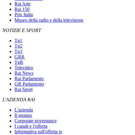
Rai Arte
Rai 150
Prix Italia
Museo della radio e della televisione
NOTIZIE E SPORT
Tg1
Tg2
Tg3
GRR
TgR
Televideo
Rai News
Rai Parlamento
GR Parlamento
Rai Sport
L'AZIENDA RAI
L'azienda
Il gruppo
Corporate governance
I canali e l'offerta
Informativa sull'offerta tv