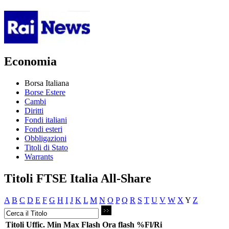
Economia
Borsa Italiana
Borse Estere
Cambi
Diritti
Fondi italiani
Fondi esteri
Obbligazioni
Titoli di Stato
Warrants
Titoli FTSE Italia All-Share
A
B
C
D
E
F
G
H
I
J
K
L
M
N
O
P
Q
R
S
T
U
V
W
X
Y
Z
Titoli
Uffic.
Min
Max
Flash
Ora flash
%Fl/Ri