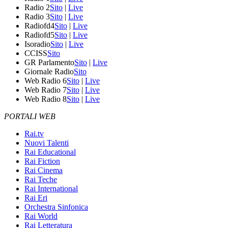
Radio 2
Sito
|
Live
Radio 3
Sito
|
Live
Radiofd4
Sito
|
Live
Radiofd5
Sito
|
Live
Isoradio
Sito
|
Live
CCISS
Sito
GR Parlamento
Sito
|
Live
Giornale Radio
Sito
Web Radio 6
Sito
|
Live
Web Radio 7
Sito
|
Live
Web Radio 8
Sito
|
Live
PORTALI WEB
Rai.tv
Nuovi Talenti
Rai Educational
Rai Fiction
Rai Cinema
Rai Teche
Rai International
Rai Eri
Orchestra Sinfonica
Rai World
Rai Letteratura