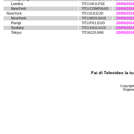
Londra
TIT.I:UKX.FSE
20/09/202
NewYork
TIT.I:COMP.NAD
20/09/202
NewYork
TIT.I:DJI.DJD
20/09/202
NewYork
TIT.I:NDX.NAD
20/09/202
Parigi
TIT.I:PX1.EUD
20/09/202
Sydney
TIT.I:XAO.AUS
20/09/202
Tokyo
TIT.N225.NNI
20/09/202
Fai di Televideo la 
Copyright 
Enginee