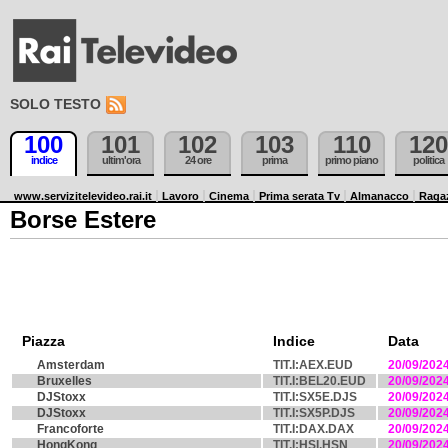
SOLO TESTO
100
101
102
103
110
120
indice
ultim'ora
24 ore
prima
primo piano
politica
www.servizitelevideo.rai.it
Lavoro
Cinema
Prima serata Tv
Almanacco
Raga
Borse Estere
Piazza
Indice
Data
Amsterdam
TIT.I:AEX.EUD
20/09/202
Bruxelles
TIT.I:BEL20.EUD
20/09/202
DJStoxx
TIT.I:SX5E.DJS
20/09/202
DJStoxx
TIT.I:SX5P.DJS
20/09/202
Francoforte
TIT.I:DAX.DAX
20/09/202
HongKong
TIT.I:HSI.HSN
20/09/202