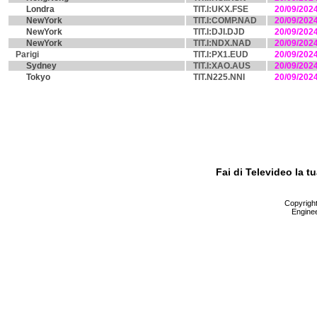
Londra
TIT.I:UKX.FSE
20/09/202
NewYork
TIT.I:COMP.NAD
20/09/202
NewYork
TIT.I:DJI.DJD
20/09/202
NewYork
TIT.I:NDX.NAD
20/09/202
Parigi
TIT.I:PX1.EUD
20/09/202
Sydney
TIT.I:XAO.AUS
20/09/202
Tokyo
TIT.N225.NNI
20/09/202
Fai di Televideo la 
Copyright 
Enginee