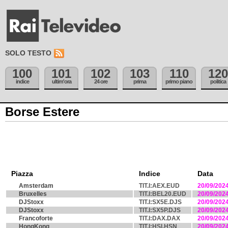
SOLO TESTO
100
101
102
103
110
120
indice
ultim'ora
24 ore
prima
primo piano
politica
Borse Estere
Piazza
Indice
Data
Amsterdam
TIT.I:AEX.EUD
20/09/202
Bruxelles
TIT.I:BEL20.EUD
20/09/202
DJStoxx
TIT.I:SX5E.DJS
20/09/202
DJStoxx
TIT.I:SX5P.DJS
20/09/202
Francoforte
TIT.I:DAX.DAX
20/09/202
HongKong
TIT.I:HSI.HSN
20/09/202