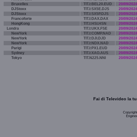
Bruxelles
TIT.I:BEL20.EUD
20/09/202
DJStoxx
TIT.I:SX5E.DJS
20/09/202
DJStoxx
TIT.I:SX5P.DJS
20/09/202
Francoforte
TIT.I:DAX.DAX
20/09/202
HongKong
TIT.I:HSI.HSN
20/09/202
Londra
TIT.I:UKX.FSE
20/09/202
NewYork
TIT.I:COMP.NAD
20/09/202
NewYork
TIT.I:DJI.DJD
20/09/202
NewYork
TIT.I:NDX.NAD
20/09/202
Parigi
TIT.I:PX1.EUD
20/09/202
Sydney
TIT.I:XAO.AUS
20/09/202
Tokyo
TIT.N225.NNI
20/09/202
Fai di Televideo la 
Copyright 
Enginee