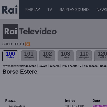
RAIPLAY
TV
RAIPLAY SOUND
NEW
SOLO TESTO
100
101
102
103
110
120
indice
ultim'ora
24 ore
prima
primo piano
politica
www.servizitelevideo.rai.it
Lavoro
Cinema
Prima serata Tv
Almanacco
Raga
Borse Estere
Piazza
Indice
Data
Amsterdam
TIT.I:AEX.EUD
20/09/202