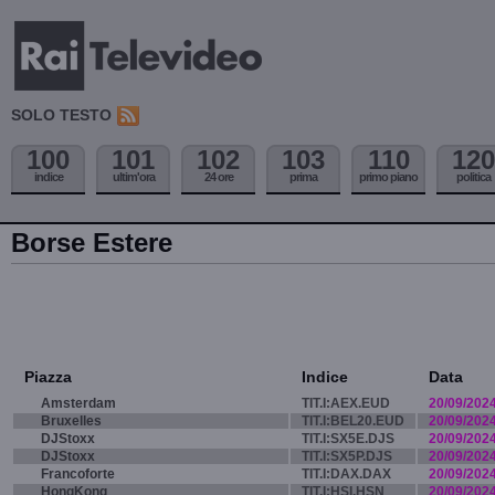
SOLO TESTO
100
101
102
103
110
120
indice
ultim'ora
24 ore
prima
primo piano
politica
Borse Estere
Piazza
Indice
Data
Amsterdam
TIT.I:AEX.EUD
20/09/202
Bruxelles
TIT.I:BEL20.EUD
20/09/202
DJStoxx
TIT.I:SX5E.DJS
20/09/202
DJStoxx
TIT.I:SX5P.DJS
20/09/202
Francoforte
TIT.I:DAX.DAX
20/09/202
HongKong
TIT.I:HSI.HSN
20/09/202