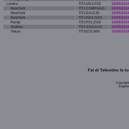
Londra
TIT.I:UKX.FSE
20/09/202
NewYork
TIT.I:COMP.NAD
20/09/202
NewYork
TIT.I:DJI.DJD
20/09/202
NewYork
TIT.I:NDX.NAD
20/09/202
Parigi
TIT.I:PX1.EUD
20/09/202
Sydney
TIT.I:XAO.AUS
20/09/202
Tokyo
TIT.N225.NNI
20/09/202
Fai di Televideo la 
Copyright 
Enginee