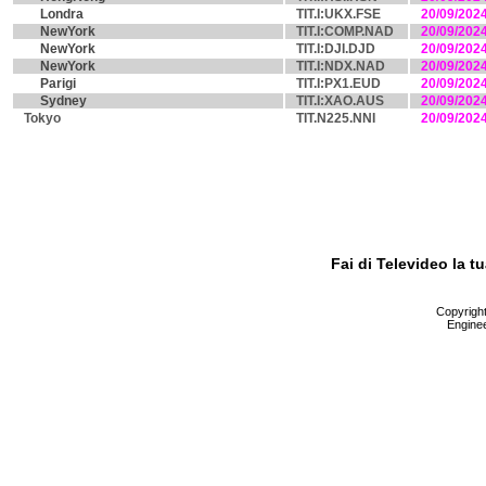
Londra
TIT.I:UKX.FSE
20/09/202
NewYork
TIT.I:COMP.NAD
20/09/202
NewYork
TIT.I:DJI.DJD
20/09/202
NewYork
TIT.I:NDX.NAD
20/09/202
Parigi
TIT.I:PX1.EUD
20/09/202
Sydney
TIT.I:XAO.AUS
20/09/202
Tokyo
TIT.N225.NNI
20/09/202
Fai di Televideo la 
Copyright 
Enginee