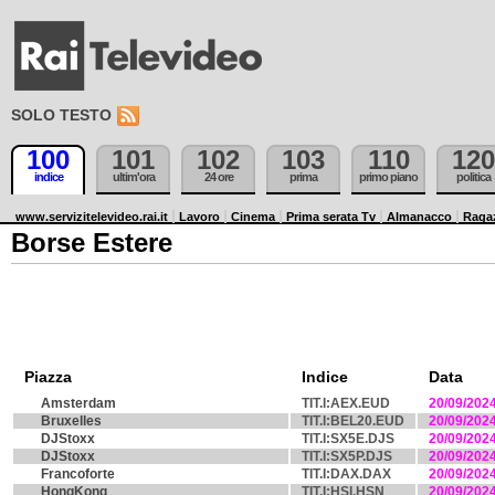
SOLO TESTO
100
101
102
103
110
120
indice
ultim'ora
24 ore
prima
primo piano
politica
www.servizitelevideo.rai.it
Lavoro
Cinema
Prima serata Tv
Almanacco
Raga
Borse Estere
Piazza
Indice
Data
Amsterdam
TIT.I:AEX.EUD
20/09/202
Bruxelles
TIT.I:BEL20.EUD
20/09/202
DJStoxx
TIT.I:SX5E.DJS
20/09/202
DJStoxx
TIT.I:SX5P.DJS
20/09/202
Francoforte
TIT.I:DAX.DAX
20/09/202
HongKong
TIT.I:HSI.HSN
20/09/202