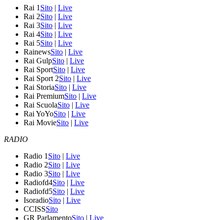
Rai 1
Sito
|
Live
Rai 2
Sito
|
Live
Rai 3
Sito
|
Live
Rai 4
Sito
|
Live
Rai 5
Sito
|
Live
Rainews
Sito
|
Live
Rai Gulp
Sito
|
Live
Rai Sport
Sito
|
Live
Rai Sport 2
Sito
|
Live
Rai Storia
Sito
|
Live
Rai Premium
Sito
|
Live
Rai Scuola
Sito
|
Live
Rai YoYo
Sito
|
Live
Rai Movie
Sito
|
Live
RADIO
Radio 1
Sito
|
Live
Radio 2
Sito
|
Live
Radio 3
Sito
|
Live
Radiofd4
Sito
|
Live
Radiofd5
Sito
|
Live
Isoradio
Sito
|
Live
CCISS
Sito
GR Parlamento
Sito
|
Live