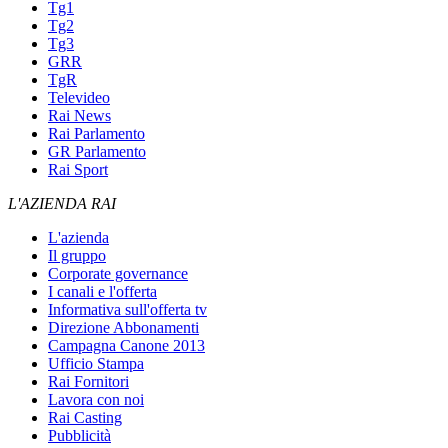
Tg1
Tg2
Tg3
GRR
TgR
Televideo
Rai News
Rai Parlamento
GR Parlamento
Rai Sport
L'AZIENDA RAI
L'azienda
Il gruppo
Corporate governance
I canali e l'offerta
Informativa sull'offerta tv
Direzione Abbonamenti
Campagna Canone 2013
Ufficio Stampa
Rai Fornitori
Lavora con noi
Rai Casting
Pubblicità