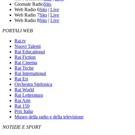
Giornale Radio
Sito
Web Radio 6
Sito
|
Live
Web Radio 7
Sito
|
Live
Web Radio 8
Sito
|
Live
PORTALI WEB
Rai.tv
Nuovi Talenti
Rai Educational
Rai Fiction
Rai Cinema
Rai Teche
Rai International
Rai Eri
Orchestra Sinfonica
Rai World
Rai Letteratura
Rai Arte
Rai 150
Prix Italia
Museo della radio e della televisione
NOTIZIE E SPORT