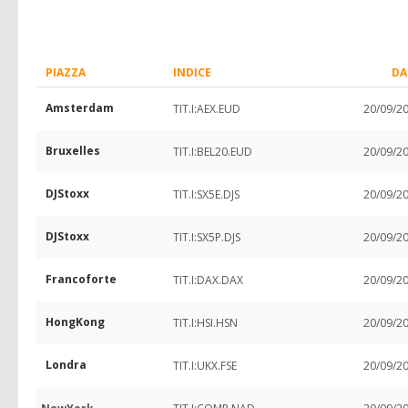
PIAZZA
INDICE
DA
Amsterdam
TIT.I:AEX.EUD
20/09/2
Bruxelles
TIT.I:BEL20.EUD
20/09/2
DJStoxx
TIT.I:SX5E.DJS
20/09/2
DJStoxx
TIT.I:SX5P.DJS
20/09/2
Francoforte
TIT.I:DAX.DAX
20/09/2
HongKong
TIT.I:HSI.HSN
20/09/2
Londra
TIT.I:UKX.FSE
20/09/2