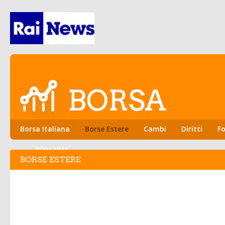
Borsa Italiana
Borse Estere
Cambi
Diritti
Fo
Warrants
BORSE ESTERE