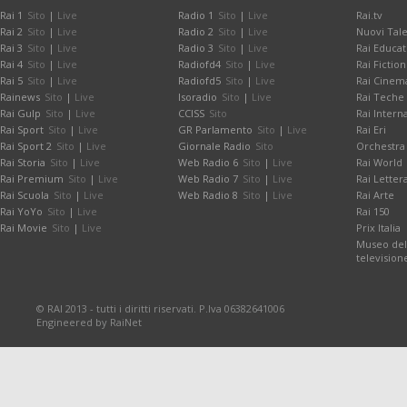
Rai 1
Sito
|
Live
Radio 1
Sito
|
Live
Rai.tv
Rai 2
Sito
|
Live
Radio 2
Sito
|
Live
Nuovi Tale
Rai 3
Sito
|
Live
Radio 3
Sito
|
Live
Rai Educat
Rai 4
Sito
|
Live
Radiofd4
Sito
|
Live
Rai Fiction
Rai 5
Sito
|
Live
Radiofd5
Sito
|
Live
Rai Cinem
Rainews
Sito
|
Live
Isoradio
Sito
|
Live
Rai Teche
Rai Gulp
Sito
|
Live
CCISS
Sito
Rai Intern
Rai Sport
Sito
|
Live
GR Parlamento
Sito
|
Live
Rai Eri
Rai Sport 2
Sito
|
Live
Giornale Radio
Sito
Orchestra 
Rai Storia
Sito
|
Live
Web Radio 6
Sito
|
Live
Rai World
Rai Premium
Sito
|
Live
Web Radio 7
Sito
|
Live
Rai Letter
Rai Scuola
Sito
|
Live
Web Radio 8
Sito
|
Live
Rai Arte
Rai YoYo
Sito
|
Live
Rai 150
Rai Movie
Sito
|
Live
Prix Italia
Museo dell
television
© RAI 2013 - tutti i diritti riservati. P.Iva 06382641006
Engineered by RaiNet