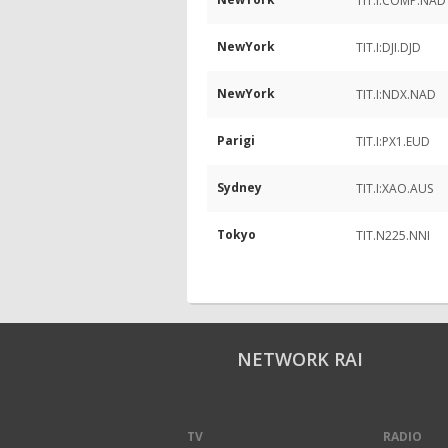
TIT.I:COMP.NAD
NewYork
TIT.I:DJI.DJD
NewYork
TIT.I:NDX.NAD
Parigi
TIT.I:PX1.EUD
Sydney
TIT.I:XAO.AUS
Tokyo
TIT.N225.NNI
NETWORK RAI
TV
RADIO