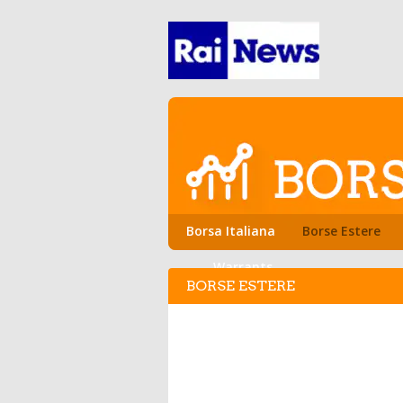
Borsa Italiana
Borse Estere
Warrants
BORSE ESTERE