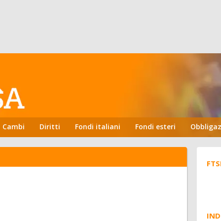
Cambi
Diritti
Fondi italiani
Fondi esteri
Obbligaz
FTS
IND