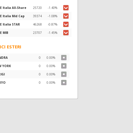
E Italia All-Share
25720
-1.40%
E Italia Mid Cap
39374
-1.08%
E Italia STAR
46268
-0.87%
E MIB
23707
-1.45%
ICI ESTERI
NDRA
0
0.00%
W YORK
0
0.00%
IGI
0
0.00%
KYO
0
0.00%