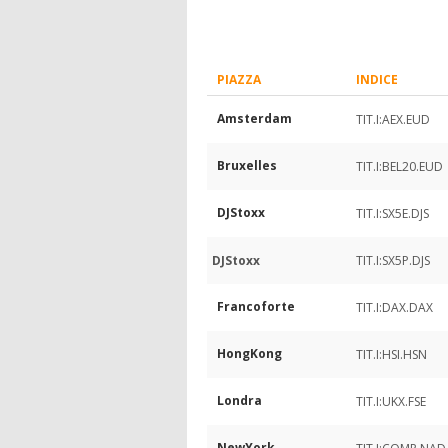
PIAZZA
INDICE
Amsterdam
TIT.I:AEX.EUD
Bruxelles
TIT.I:BEL20.EUD
DJStoxx
TIT.I:SX5E.DJS
DJStoxx
TIT.I:SX5P.DJS
Francoforte
TIT.I:DAX.DAX
HongKong
TIT.I:HSI.HSN
Londra
TIT.I:UKX.FSE
NewYork